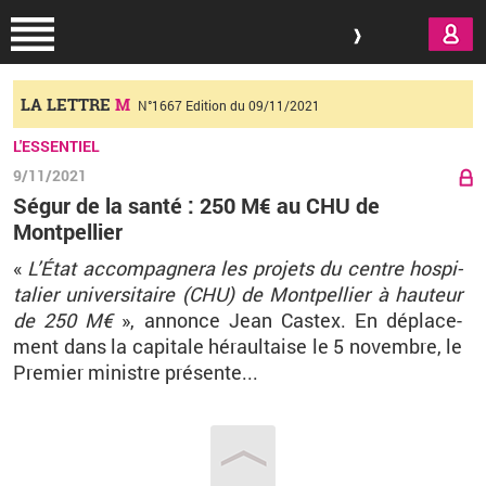
Aller au contenu principal
LA LETTRE
M
N°1667 Edition du 09/11/2021
L'ESSENTIEL
9/11/2021
Ségur de la santé : 250 M€ au CHU de
Montpellier
«
L’État ac­com­pa­gnera les pro­jets du centre hos­pi­
ta­lier uni­ver­si­taire (CHU) de Mont­pel­lier à hau­teur
de 250
M€
», an­nonce Jean Cas­tex. En dé­pla­ce­
ment dans la ca­pi­tale hé­raul­taise le 5 no­vembre, le
Pre­mier mi­nistre pré­sente...