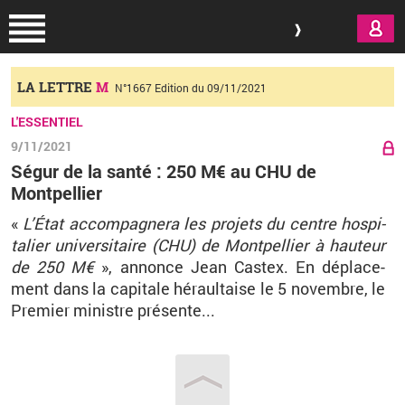
Aller au contenu principal
LA LETTRE
M
N°1667 Edition du 09/11/2021
L'ESSENTIEL
9/11/2021
Ségur de la santé : 250 M€ au CHU de
Montpellier
«
L’État ac­com­pa­gnera les pro­jets du centre hos­pi­
ta­lier uni­ver­si­taire (CHU) de Mont­pel­lier à hau­teur
de 250
M€
», an­nonce Jean Cas­tex. En dé­pla­ce­
ment dans la ca­pi­tale hé­raul­taise le 5 no­vembre, le
Pre­mier mi­nistre pré­sente...