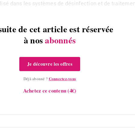
­lisé dans les sys­tèmes de dés­in­fec­tion et de trai­te­me
suite de cet article est réservée
à nos
abonnés
Je découvre les offres
Connectez-vous
Déjà abonné ?
Achetez ce contenu (4€)