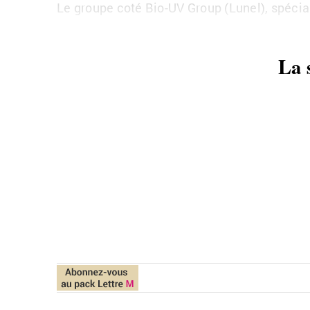
Le groupe coté
Bio-UV Group (
Lunel
),
spé­cia
La 