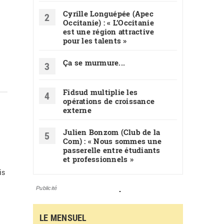
Cyrille Longuépée (Apec
2
Occitanie) : « L’Occitanie
est une région attractive
pour les talents »
Ça se murmure...
3
Fidsud multiplie les
4
opérations de croissance
externe
Julien Bonzom (Club de la
5
Com) : « Nous sommes une
passerelle entre étudiants
et professionnels »
is
Publicité
LE MENSUEL