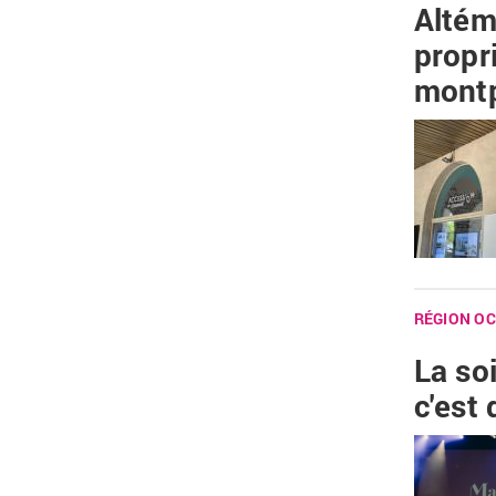
Altéme
propr
montp
RÉGION OC
La so
c'est