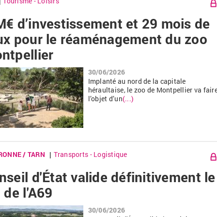
Tourisme - Loisirs
|
M€ d’investissement et 29 mois de
ux pour le réaménagement du zoo
ntpellier
30/06/2026
Implanté au nord de la capitale
héraultaise, le zoo de Montpellier va fair
l’objet d’un
(...)
RONNE
/
TARN
Transports - Logistique
|
seil d'État valide définitivement le
 de l'A69
30/06/2026