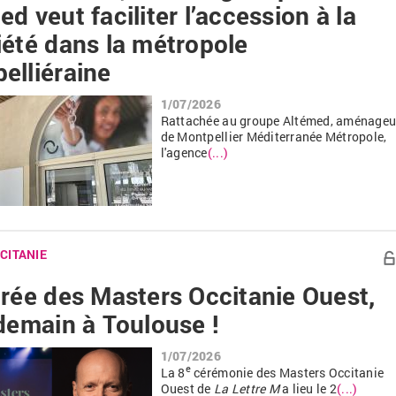
d veut faciliter l’accession à la
iété dans la métropole
elliéraine
1/07/2026
Rattachée au groupe Altémed, aménageu
de Montpellier Méditerranée Métropole,
l'agence
(...)
CITANIE
irée des Masters Occitanie Ouest,
 demain à Toulouse !
1/07/2026
e
La 8
cérémonie des Masters Occitanie
Ouest de
La Lettre M
a lieu le 2
(...)