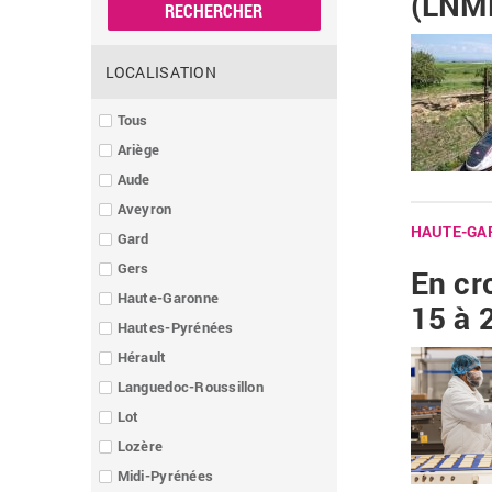
(LNM
LOCALISATION
Tous
Ariège
Aude
Aveyron
HAUTE-GA
Gard
Gers
En cr
Haute-Garonne
15 à 
Hautes-Pyrénées
Hérault
Languedoc-Roussillon
Lot
Lozère
Midi-Pyrénées