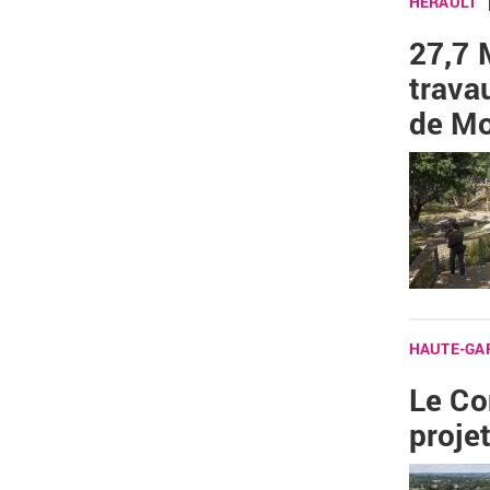
HÉRAULT
27,7 
trava
de Mo
HAUTE-GA
Le Con
projet