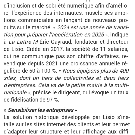
d’in­clu­sion et de so­briété nu­mé­rique afin d’amé­lio­
rer l’ex­pé­rience des in­ter­nautes, muscle ses am­bi­
tions com­mer­ciales en lan­çant de nou­veaux pro­
duits sur le mar­ché. «
2024 est une année de tran­si­
tion pour pré­pa­rer l’ac­cé­lé­ra­tion en 2025
», in­dique
à
La Lettre M
Éric Gay­raud, fon­da­teur et di­rec­teur
de Lisio. Créée en 2017, la so­ciété de 11 sa­la­riés,
qui ne com­mu­nique pas son chiffre d'af­faires, re­
ven­dique de­puis 2021 une crois­sance an­nuelle ré­
gu­lière de 50 à 100 %. «
Nous équi­pons plus de 400
sites, dont un tiers de col­lec­ti­vi­tés et deux tiers
d’en­tre­prises. Cela va de la pe­tite mai­rie à la mul­ti­
na­tio­nale
», pré­cise le di­ri­geant, qui évoque un taux
de fi­dé­li­sa­tion de 97 %.
«
Sen­si­bi­li­ser les en­tre­prises
»
La so­lu­tion his­to­rique dé­ve­lop­pée par Lisio s’ins­
talle sur les sites in­ter­net des clients et leur per­met
d’adap­ter leur struc­ture et leur af­fi­chage aux dif­fi­