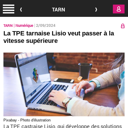
Aller au contenu principal
TARN
2/09/2024
TARN
Numérique
La TPE tarnaise Lisio veut passer à la
vitesse supérieure
Pixa­bay - Photo d'illus­tra­tion
La TPE cas­traise Lisio, qui dé­ve­loppe des so­lu­tions