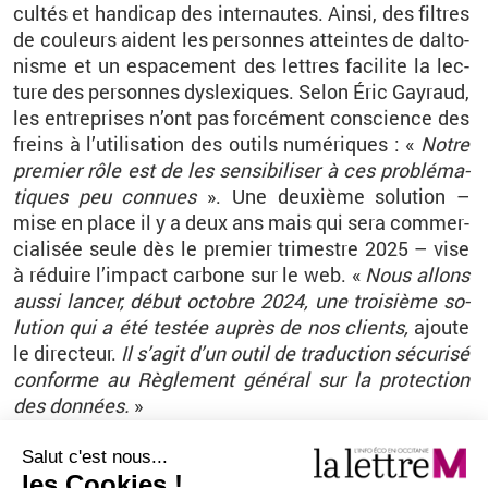
cul­tés et han­di­cap des in­ter­nautes. Ainsi, des filtres
de cou­leurs aident les per­sonnes at­teintes de dal­to­
nisme et un es­pa­ce­ment des lettres fa­ci­lite la lec­
ture des per­sonnes dys­lexiques. Selon Éric Gay­raud,
les en­tre­prises n’ont pas for­cé­ment conscience des
freins à l’uti­li­sa­tion des ou­tils nu­mé­riques : «
Notre
pre­mier rôle est de les sen­si­bi­li­ser à ces pro­blé­ma­
tiques peu connues
». Une deuxième so­lu­tion –
mise en place il y a deux ans mais qui sera com­mer­
cia­li­sée seule dès le pre­mier tri­mestre 2025 – vise
à ré­duire l’im­pact car­bone sur le web. «
Nous al­lons
aussi lan­cer, début oc­tobre 2024, une troi­sième so­
lu­tion qui a été tes­tée au­près de nos clients,
ajoute
le di­rec­teur.
Il s’agit d’un outil de tra­duc­tion sé­cu­risé
conforme au Rè­gle­ment gé­né­ral sur la pro­tec­tion
des don­nées.
»
Ob­jec­tif in­ter­na­tio­nal
Après la France, Eric Gay­raud veut en­clen­cher un
dé­ploie­ment à l’in­ter­na­tio­nal. «
Nous al­lons nous