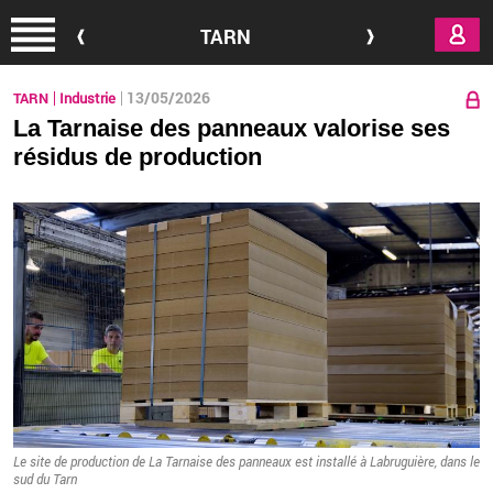
Aller au contenu principal
TARN
13/05/2026
TARN
Industrie
La Tarnaise des panneaux valorise ses
résidus de production
Le site de pro­duc­tion de La Tar­naise des pan­neaux est ins­tallé à La­bru­guière, dans le
sud du Tarn