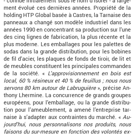
- connue ini­tia­le­ment sous le nom d’Iso­rel - a lar­ge­
ment évo­lué ces der­nières an­nées. Pro­priété de la
hol­ding HTP Glo­bal basée à Castres, la Tar­naise des
pan­neaux a changé son mo­dèle in­dus­triel dans les
an­nées 1990 en concen­trant sa pro­duc­tion sur l'une
des cinq lignes de fa­bri­ca­tion, la plus ré­cente et la
plus mo­derne. Les em­bal­lages pour les pa­lettes de
sodas dans la grande dis­tri­bu­tion, pour les bo­bines
de fil d’acier, les plaques de fonds de ti­roir, de lit et
de meubles consti­tuent les prin­ci­pales com­mandes
de la so­ciété. «
L’ap­pro­vi­sion­ne­ment en bois est
local, 60 % ré­si­neux et 40 % de feuillus ; nous nous
ser­vons 80 km au­tour de La­bru­guière
», pré­cise An­
thony Lher­mine. La concur­rence de grands groupes
eu­ro­péens, pour l’em­bal­lage, ou la grande dis­tri­bu­
tion pour l’ameu­ble­ment, a amené l’en­tre­prise tar­
naise à s’adap­ter aux contraintes du mar­ché. «
Au­
jour­d’hui, nous per­son­na­li­sons nos pro­duits, nous
fai­sons du sur-me­sure en fonc­tion des vo­lon­tés ex­