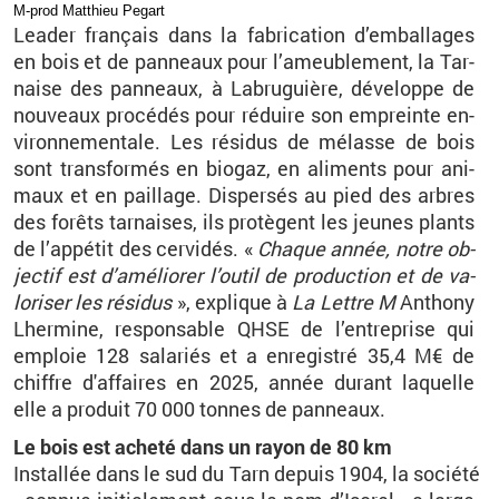
M-prod Mat­thieu Pe­gart
Lea­der fran­çais dans la fa­bri­ca­tion d’em­bal­lages
en bois et de pan­neaux pour l’ameu­ble­ment, la Tar­
naise des pan­neaux, à La­bru­guière, dé­ve­loppe de
nou­veaux pro­cé­dés pour ré­duire son em­preinte en­
vi­ron­ne­men­tale. Les ré­si­dus de mé­lasse de bois
sont trans­for­més en bio­gaz, en ali­ments pour ani­
maux et en paillage. Dis­per­sés au pied des arbres
des fo­rêts tar­naises, ils pro­tègent les jeunes plants
de l’ap­pé­tit des cer­vi­dés. «
Chaque année, notre ob­
jec­tif est d’amé­lio­rer l’ou­til de pro­duc­tion et de va­
lo­ri­ser les ré­si­dus
», ex­plique à
La Lettre M
An­thony
Lher­mine, res­pon­sable QHSE de l’en­tre­prise qui
em­ploie 128 sa­la­riés et a en­re­gis­tré
35,4 M€ de
chiffre d'af­faires e
n 2025, année du­rant la­quelle
elle a pro­duit 70 000 tonnes de pan­neaux.
Le bois est acheté dans un rayon de 80 km
Ins­tal­lée dans le sud du Tarn de­puis 1904, la so­ciété