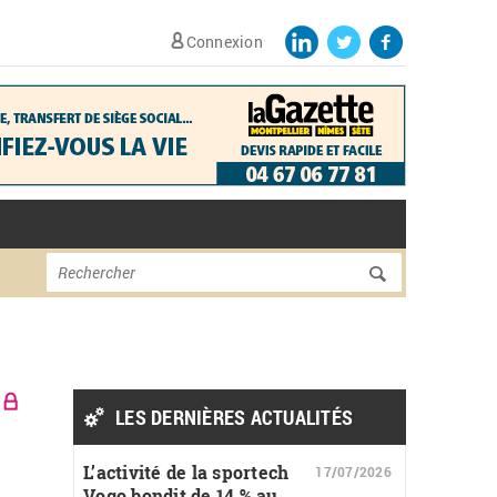
Connexion
Formulaire de
Rechercher
recherche
LES DERNIÈRES ACTUALITÉS
L’activité de la sportech
17/07/2026
Vogo bondit de 14 % au