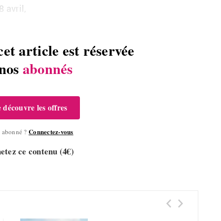
 8
avril,
cet article est réservée
 nos
abonnés
e découvre les offres
Connectez-vous
à abonné ?
etez ce contenu (4€)