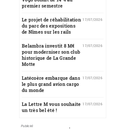
premier semestre
Le projet de réhabilitation
17/07/2026
du parc des expositions
de Nîmes sur les rails
Belambra investit 8 M€
17/07/2026
pour moderniser son club
historique de La Grande
Motte
Latécoère embarque dans
17/07/2026
le plus grand avion cargo
du monde
La Lettre M vous souhaite
17/07/2026
un très bel été !
Publicité