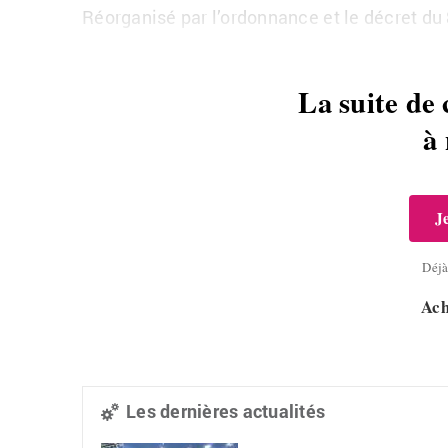
Réorganisé par l’ordonnance et le décret du
La suite de 
à
J
Déj
Ach
Les dernières actualités