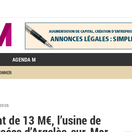
AGENDA M
BONNER
2026
t de 13 M€, l’usine de
 usées d’Argelès-sur-Mer