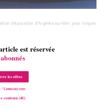
a­tion d’épu­ra­tion
d’Ar­ge­lès-sur-Mer
pour ir­ri­guer
article est réservée
s
abonnés
vre les offres
Connectez-vous
é ?
e contenu (4€)