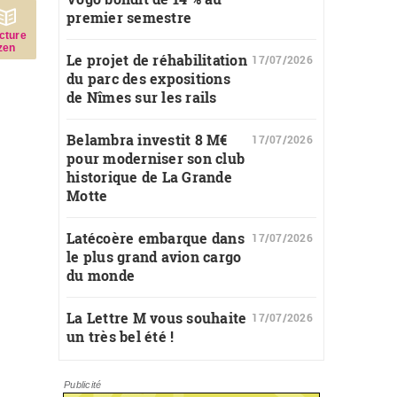
premier semestre
c­ture
zen
Le projet de réhabilitation
17/07/2026
du parc des expositions
de Nîmes sur les rails
Belambra investit 8 M€
17/07/2026
pour moderniser son club
historique de La Grande
Motte
Latécoère embarque dans
17/07/2026
le plus grand avion cargo
du monde
La Lettre M vous souhaite
17/07/2026
un très bel été !
Publicité