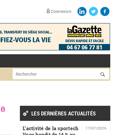
Connexion
Formulaire de
Rechercher
recherche
LES DERNIÈRES ACTUALITÉS
L’activité de la sportech
17/07/2026
Vogo bondit de 14 % au