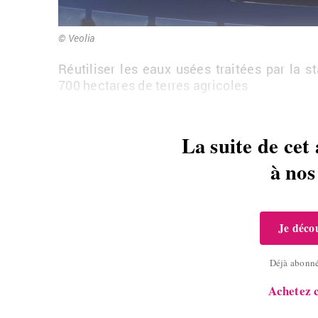
© Veo­lia
Réuti­li­ser les eaux usées trai­tées par la st
700 hec­tares de terres agri­coles
La suite de cet 
à no
Je décou
Déjà abonn
Achetez c