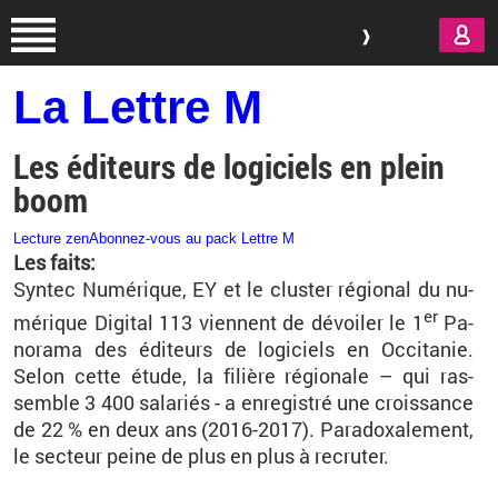
Aller au contenu principal
La Lettre M
Les éditeurs de logiciels en plein
boom
Lecture zen
Abonnez-vous au pack Lettre M
Les faits:
Syn­tec Nu­mé­rique, EY et le clus­ter ré­gio­nal du nu­
er
mé­rique Di­gi­tal 113 viennent de dé­voi­ler le 1
Pa­
no­rama des édi­teurs de lo­gi­ciels en Oc­ci­ta­nie.
Selon cette étude, la fi­lière ré­gio­nale – qui ras­
semble 3 400 sa­la­riés - a en­re­gis­tré une crois­sance
de 22 % en deux ans (2016-2017). Pa­ra­doxa­le­ment,
le sec­teur peine de plus en plus à re­cru­ter.