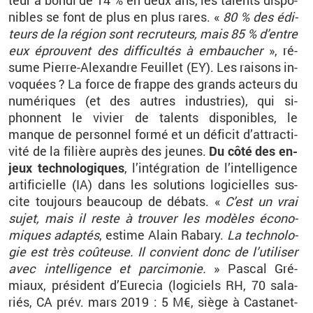
teur a bondi de 14 % en deux ans, les ta­lents dis­po­
nibles se font de plus en plus rares. «
80 % des édi­
teurs de la ré­gion sont re­cru­teurs, mais 85 % d’entre
eux éprouvent des dif­fi­cul­tés à em­bau­cher
», ré­
sume Pierre-Alexandre Feuillet (EY). Les rai­sons in­
vo­quées ? La force de frappe des grands ac­teurs du
nu­mé­riques (et des autres in­dus­tries), qui si­
phonnent le vi­vier de ta­lents dis­po­nibles, le
manque de per­son­nel formé et un dé­fi­cit
d’at­trac­ti­
vité
de la fi­lière au­près des jeunes.
Du côté des en­
jeux tech­no­lo­giques
, l’in­té­gra­tion de l’in­tel­li­gence
ar­ti­fi­cielle (IA) dans les so­lu­tions lo­gi­cielles sus­
cite tou­jours beau­coup de dé­bats. «
C’est un vrai
sujet, mais il reste à trou­ver les mo­dèles éco­no­
miques adap­tés
, es­time Alain
Ra­bary
.
La tech­no­lo­
gie est très coû­teuse. Il convient donc de l’uti­li­ser
avec in­tel­li­gence et par­ci­mo­nie.
» Pas­cal
Gré­
miaux
, pré­sident
d’Eu­re­cia
(lo­gi­ciels RH, 70 sa­la­
riés, CA
prév
.
mars
2019 : 5 M€, siège à
Cas­ta­net-