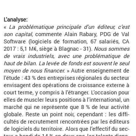
L'ana­lyse:
«
La pro­blé­ma­tique prin­ci­pale d’un édi­teur, c’est
son ca­pi­tal,
com­mente Alain
Ra­bary
, PDG de Val
Soft­ware (lo­gi­ciels de for­ma­tion, 67 sa­la­riés, CA
2017 : 5,1 M€, siège à Bla­gnac - 31).
Nous sommes
de vrais in­dus­triels, avec une pro­blé­ma­tique de
haut de bilan. La levée de fonds est sou­vent le seul
moyen de nous fi­nan­cer.
» Autre en­sei­gne­ment de
l’étude : 43 % des en­tre­prises ré­gio­nales du sec­teur
en­vi­sagent des opé­ra­tions de crois­sance ex­terne à
court terme, y com­pris à l’étran­ger. L’oc­ca­sion pour
elles de mus­cler leurs po­si­tions à l’in­ter­na­tio­nal, un
mar­ché qui ne re­pré­sente que 8 % de leur ac­ti­vité
glo­bale. Reste un point noir, ce­pen­dant : les dif­fi­
cul­tés de re­cru­te­ment ren­con­trées par les édi­teurs
de lo­gi­ciels du ter­ri­toire. Alors que l’ef­fec­tif du sec­