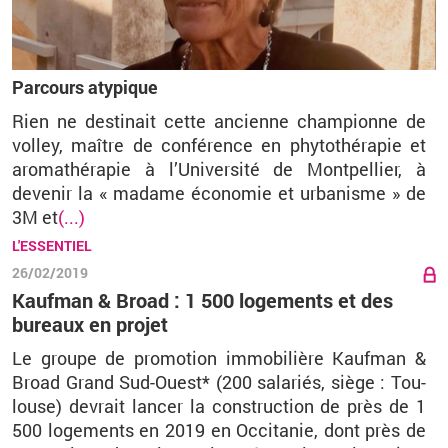
Parcours atypique
Rien ne destinait cette ancienne championne de
volley, maître de conférence en phytothérapie et
aromathérapie à l’Université de Montpellier, à
devenir la « madame économie et urbanisme » de
3M et
(...)
L'ESSENTIEL
26/02/2019
Kaufman & Broad : 1 500 logements et des
bureaux en projet
Le groupe de pro­mo­tion im­mo­bi­lière Kauf­man &
Broad Grand Sud-Ouest* (200 sa­la­riés, siège : Tou­
louse) de­vrait lan­cer la construc­tion de près de 1
500 lo­ge­ments en 2019 en Oc­ci­ta­nie, dont près de