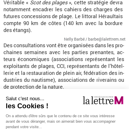
Vé­ri­table «
Scot des plages
», cette stra­té­gie devra
no­tam­ment en­ca­drer les ca­hiers des charges des
fu­tures conces­sions de plage. Le lit­to­ral Hé­raul­tais
compte 90 km de côtes (140 km avec la bor­dure
des étangs).
Nelly Barbé / bar­be@​la­let­trem.​net
Des consul­ta­tions vont être or­ga­ni­sées dans les pro­
chaines se­maines avec les par­ties pre­nantes, ac­
teurs éco­no­miques (as­so­cia­tions re­pré­sen­tant les
ex­ploi­tants de plages, CCI, re­pré­sen­tants de l’hô­tel­
le­rie et la res­tau­ra­tion de plein air, fé­dé­ra­tion des in­
dus­tries du nau­tisme), as­so­cia­tions de ri­ve­rains ou
de pro­tec­tion de la na­ture.