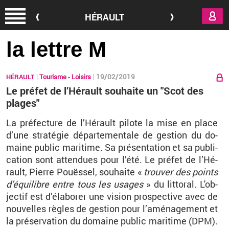
Aller au contenu principal
HÉRAULT
la lettre M
19/02/2019
HÉRAULT
Tourisme - Loisirs
Le préfet de l’Hérault souhaite un "Scot des
plages"
La pré­fec­ture de l’Hé­rault pi­lote la mise en place
d’une stra­té­gie dé­par­te­men­tale de ges­tion du do­
maine pu­blic ma­ri­time. Sa pré­sen­ta­tion et sa pu­bli­
ca­tion sont at­ten­dues pour l’été. Le pré­fet de l’Hé­
rault, Pierre Pouëssel, sou­haite «
trou­ver des points
d’équi­libre entre tous les usages
» du lit­to­ral. L'ob­
jec­tif est d’éla­bo­rer une vi­sion pros­pec­tive avec de
nou­velles règles de ges­tion pour l’amé­na­ge­ment et
la pré­ser­va­tion du do­maine pu­blic ma­ri­time (DPM).