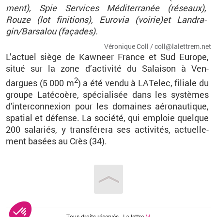
ment),
Spie
Ser­vices Mé­di­ter­ra­née (ré­seaux),
Rouze
(lot fi­ni­tions),
Eu­ro­via
(voi­rie)et
Lan­dra­
gin
/
Bar­sa­lou
(fa­çades).
Vé­ro­nique Coll / coll@​la­let­trem.​net
L’ac­tuel siège de
Kaw­neer
France et Sud Eu­rope,
situé sur la zone d’ac­ti­vité du Sa­lai­son à
Ven­
2
dargues
(5 000 m
) a été vendu à
LA­Te­lec
, fi­liale du
groupe
La­té­coère
, spé­cia­li­sée dans les sys­tèmes
d'in­ter­con­nexion pour les do­maines aé­ro­nau­tique,
spa­tial et dé­fense. La so­ciété, qui em­ploie quelque
200 sa­la­riés, y trans­fé­rera ses ac­ti­vi­tés, ac­tuel­le­
ment ba­sées au
Crès
(34).
Vous êtes ici
Tous droits réservés - La lettre
M