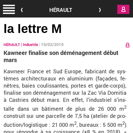
Aller au contenu principal
HÉRAULT
la lettre M
19/02/2019
HÉRAULT
Industrie
Kawneer finalise son déménagement début
mars
Kaw­neer France et Sud Eu­rope, fa­bri­cant de sys­
tèmes ar­chi­tec­tu­raux en alu­mi­nium (fa­çades, fe­
nêtres, baies cou­lis­santes, portes et garde-corps),
fi­na­lise son dé­mé­na­ge­ment sur la
Zac
Via
Do­mi­tia
à
Cas­tries
début
mars
. En effet, l’in­dus­triel s’ins­
2
talle dans un bâ­ti­ment de plus de 26 000 m
construit sur une par­celle de 7,5 ha (ate­lier de pro­
2
2
duc­tion/lo­gis­tique : 21 000 m
, bu­reaux : 5 500 m
)
pour ré­pondre à sa crois­sance (+8 % en 2018). «