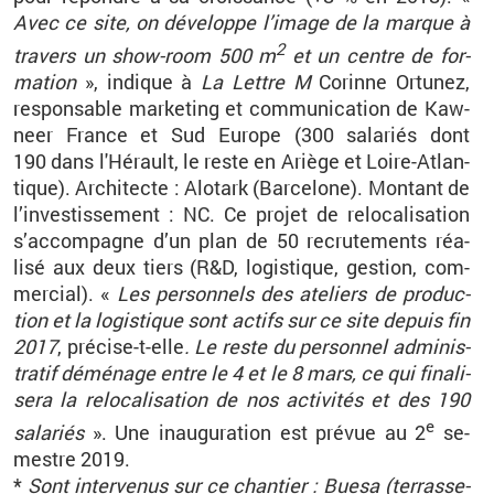
Avec ce site, on dé­ve­loppe l’image de la marque à
2
tra­vers un show-room 500 m
et un centre de for­
ma­tion
», in­dique à
La Lettre M
Co­rinne
Or­tu­nez
,
res­pon­sable mar­ke­ting et com­mu­ni­ca­tion de
Kaw­
neer
France et Sud Eu­rope (300 sa­la­riés dont
190
dans l'Hé­rault, le reste en Ariège et Loire-At­lan­
tique). Ar­chi­tecte :
Alo­tark
(Bar­ce­lone). Mon­tant de
l’in­ves­tis­se­ment : NC. Ce pro­jet de re
lo­ca­li­sa­tion
s’ac­com­pagne d’un plan de 50 re­cru­te­ments réa­
lisé aux deux tiers (R&D, lo­gis­tique, ges­tion, com­
mer­cial). «
Les per­son­nels des ate­liers de pro­duc­
tion et la lo­gis­tique sont ac­tifs sur ce site de­puis fin
2017
, pré­cise-t-elle
. Le reste du per­son­nel ad­mi­nis­
tra­tif dé­mé­nage entre le 4 et le 8
mars
, ce qui fi­na­li­
sera la re
lo­ca­li­sa­tion
de nos ac­ti­vi­tés et des 190
e
sa­la­riés
». Une inau­gu­ra­tion est pré­vue au 2
se­
mestre 2019.
*
Sont in­ter­ve­nus sur ce chan­tier :
Buesa
(ter­ras­se­