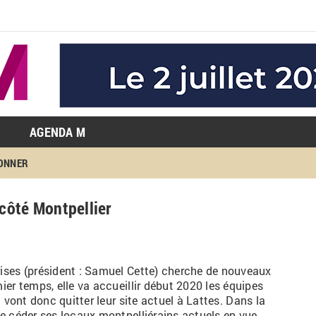
AGENDA M
BONNER
côté Montpellier
ises (président : Samuel Cette) cherche de nouveaux
er temps, elle va accueillir début 2020 les équipes
i vont donc quitter leur site actuel à Lattes. Dans la
de céder ses locaux
montpelliérains
actuels en vue