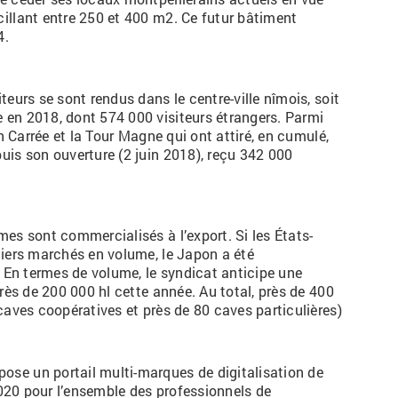
illant entre 250 et 400 m2. Ce futur bâtiment
4
.
teurs se sont rendus dans le centre-ville nîmois, soit
 en 2018, dont 574 000 visiteurs étrangers. Parmi
on Carrée et la Tour Magne qui ont attiré, en cumulé,
uis son ouverture (2 juin 2018), reçu 342 000
mes sont commercialisés à l’export. Si les États-
miers marchés en volume, le Japon a été
. En termes de volume, le syndicat anticipe une
près de 200 000 hl cette année. Au total, près de 400
caves coopératives et près de 80 caves particulières)
pose un portail multi-marques de digitalisation de
2020 pour l’ensemble des professionnels de