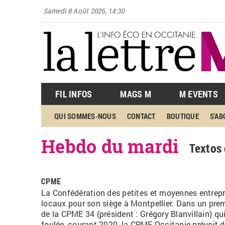
Samedi 8 Août 2026, 14:30
FIL INFOS
MAGS M
M EVENTS
QUI SOMMES-NOUS
CONTACT
BOUTIQUE
S'A
Hebdo du mardi
Textos 
CPME
La Confédération des petites et moyennes entrepr
locaux pour son siège à Montpellier. Dans un premi
de la CPME 34 (président :
Grégory
Blanvillain) qu
foulée, courant 2020, la
CPME
Occitanie prévoit 