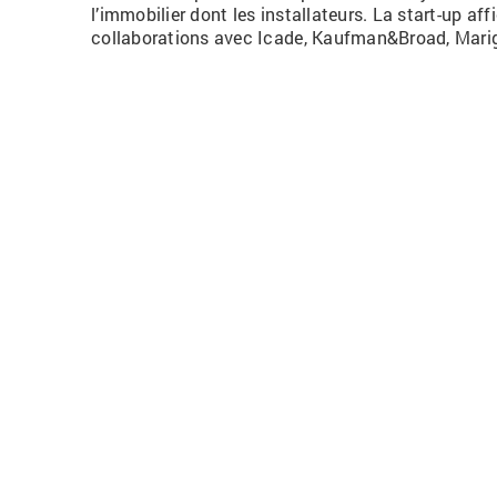
l’immobilier dont les installateurs. L
a start-up
affi
collaborations avec
Icade
,
Kaufman
&
Broad
, Mari