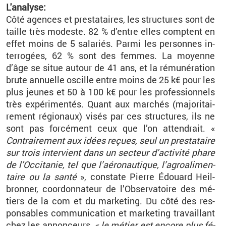
L'ana­lyse:
Côté agences et pres­ta­taires, les struc­tures sont de
taille très mo­deste. 82 % d’entre elles comptent en
effet moins de 5 sa­la­riés. Parmi les per­sonnes in­
ter­ro­gées, 62 % sont des femmes. La moyenne
d’âge se situe au­tour de 41 ans, et la ré­mu­né­ra­tion
brute an­nuelle os­cille entre moins de 25 k€ pour les
plus jeunes et 50 à 100 k€ pour les pro­fes­sion­nels
très ex­pé­ri­men­tés. Quant aux mar­chés (ma­jo­ri­tai­
re­ment ré­gio­naux) visés par ces struc­tures, ils ne
sont pas for­cé­ment ceux que l’on at­ten­drait. «
Contrai­re­ment aux idées re­çues, seul un pres­ta­taire
sur trois in­ter­vient dans un sec­teur d’ac­ti­vité phare
de l’Oc­ci­ta­nie, tel que l’aé­ro­nau­tique, l’agroa­li­men­
taire ou la santé
», constate Pierre
Édouard
Heil­
bron­ner
, co­or­don­na­teur de l’Ob­ser­va­toire des mé­
tiers de la com et du mar­ke­ting. Du côté des res­
pon­sables com­mu­ni­ca­tion et mar­ke­ting tra­vaillant
chez les an­non­ceurs,
« le mé­tier est en­core plus fé­