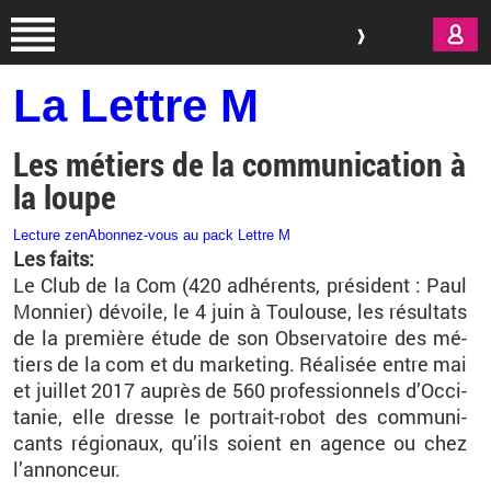
Aller au contenu principal
La Lettre M
Les métiers de la communication à
la loupe
Lecture zen
Abonnez-vous au pack Lettre M
Les faits:
Le Club de la Com (420 adhé­rents, pré­sident : Paul
Mon­nier) dé­voile, le 4 juin à Tou­louse, les ré­sul­tats
de la pre­mière étude de son Ob­ser­va­toire des mé­
tiers de la com et du mar­ke­ting. Réa­li­sée entre mai
et juillet 2017 au­près de 560 pro­fes­sion­nels d’Oc­ci­
ta­nie, elle dresse le por­trait-ro­bot des com­mu­ni­
cants ré­gio­naux, qu’ils soient en agence ou chez
l’an­non­ceur.