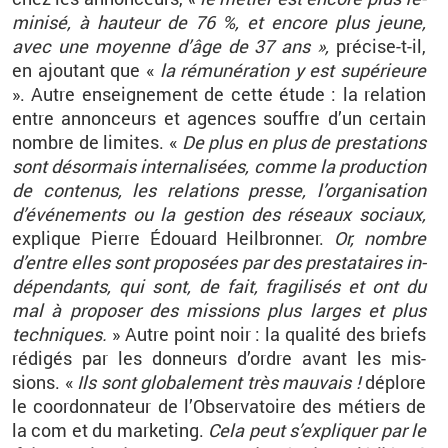
mi­nisé, à hau­teur de 76 %, et en­core plus jeune,
avec une moyenne d’âge de 37 ans »,
pré­cise-t-il,
en ajou­tant que «
la ré­mu­né­ra­tion y est su­pé­rieure
». Autre en­sei­gne­ment de cette étude : la re­la­tion
entre an­non­ceurs et agences souffre d’un cer­tain
nombre de li­mites. «
De plus en plus de pres­ta­tions
sont dé­sor­mais
in­ter­na­li­sées
, comme la pro­duc­tion
de conte­nus, les re­la­tions presse, l’or­ga­ni­sa­tion
d’évé­ne­ments ou la ges­tion des ré­seaux so­ciaux,
ex­plique Pierre
Édouard
Heil­bron­ner
.
Or, nombre
d’entre elles sont pro­po­sées par des pres­ta­taires in­
dé­pen­dants, qui sont, de fait, fra­gi­li­sés et ont du
mal à pro­po­ser des mis­sions plus larges et plus
tech­niques.
» Autre point noir : la qua­lité des
briefs
ré­di­gés par les don­neurs d’ordre avant les mis­
sions. «
Ils sont glo­ba­le­ment très mau­vais !
dé­plore
le co­or­don­na­teur de l’Ob­ser­va­toire des mé­tiers de
la com et du mar­ke­ting.
Cela peut s’ex­pli­quer par le