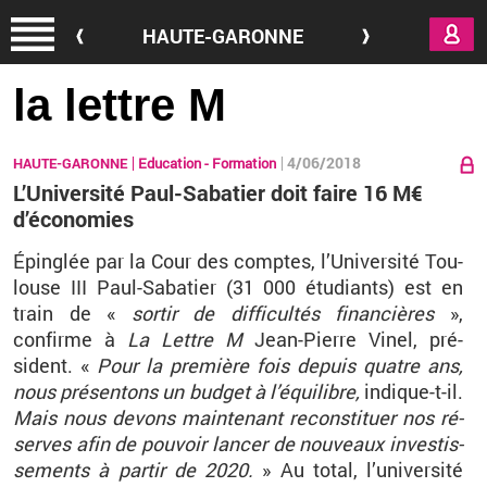
Aller au contenu principal
HAUTE-GARONNE
la lettre M
4/06/2018
HAUTE-GARONNE
Education - Formation
L’Université Paul-Sabatier doit faire 16 M€
d’économies
Épin­glée par la Cour des comptes, l’Uni­ver­sité Tou­
louse III Paul-Sa­ba­tier (31 000 étu­diants) est en
train de «
sor­tir de
dif­fi­cul­tés fi­nan­cières
»,
confirme à
La Lettre M
Jean-Pierre Vinel, pré­
sident. «
Pour la pre­mière fois de­puis quatre ans,
nous pré­sen­tons un bud­get à l’équi­libre,
in­dique-t-il.
Mais nous de­vons main­te­nant re­cons­ti­tuer nos ré­
serves afin de pou­voir lan­cer de nou­veaux in­ves­tis­
se­ments à par­tir de 2020.
» Au total, l’uni­ver­sité