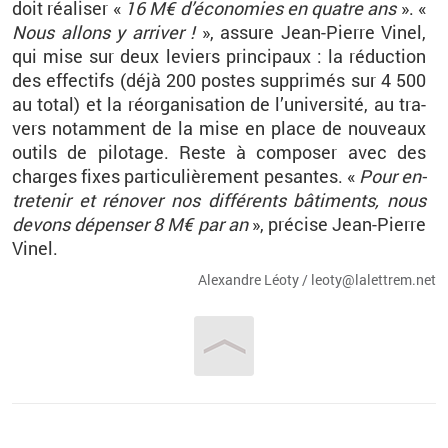
doit réa­li­ser «
16 M€ d’éco­no­mies en quatre ans
». «
Nous al­lons y ar­ri­ver !
», as­sure Jean-Pierre Vinel,
qui mise sur deux le­viers prin­ci­paux : la ré­duc­tion
des ef­fec­tifs (déjà 200 postes sup­pri­més sur 4 500
au total) et la ré­or­ga­ni­sa­tion de l’uni­ver­sité, au tra­
vers no­tam­ment de la mise en place de nou­veaux
ou­tils de pi­lo­tage. Reste à com­po­ser avec des
charges fixes par­ti­cu­liè­re­ment pe­santes. «
Pour en­
tre­te­nir et ré­no­ver nos dif­fé­rents bâ­ti­ments, nous
de­vons dé­pen­ser 8 M€ par an
», pré­cise Jean-Pierre
Vinel.
Alexandre Léoty / leo­ty@​la­let­trem.​net
Vous êtes ici