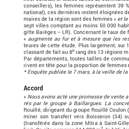
conseillers), les femmes re­pré­sentent 39 % 
na­tio­nal), ces der­nières res­tent éloi­gnées d
maires de la ré­gion sont des femmes «
et l
sept villes comp­tant au moins 50 000 ha­bi­
gitte Ba­règes – LR). Concer­nant le taux de fé
«
aug­mente au fur et à me­sure que les res­po
teures de cette étude. Plus lar­ge­ment, sur 1
e
clas­sant de fait au 8
rang des 13 ré­gions mé­t
Par dé­par­te­ments, toutes tailles de com­mu
rivent en tête pour la pro­por­tion de femmes
* En­quête pu­bliée le 7 mars, à la veille de 
Accord
«
Nous avons acté une pro­messe de vente avec 
rés par le groupe à Baillargues. La concré
Rouillé, di­ri­geant du groupe Rouillé Cou­lon (
mi­ner son trans­fert vers Bois­se­ron (34) su
(trans­fé­rée dans la zone Mitra à Saint-Gille
2