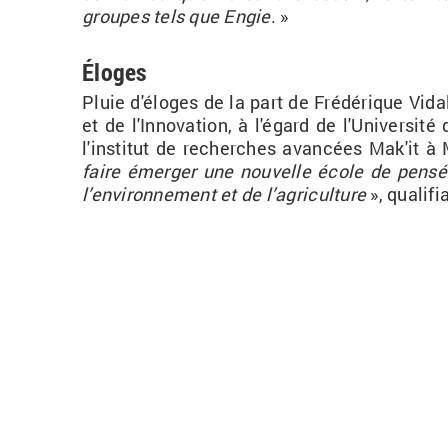
groupes tels que Engie
. »
Éloges
Pluie d'éloges de la part de Fré­dé­rique Vidal
et de l'In­no­va­tion, à l'égard de l'Uni­ver­si
l'ins­ti­tut de re­cherches avan­cées Mak'it à 
faire émer­ger une nou­velle école de pen­sée 
l’en­vi­ron­ne­ment et de l’agri­cul­ture
», qua­li­f