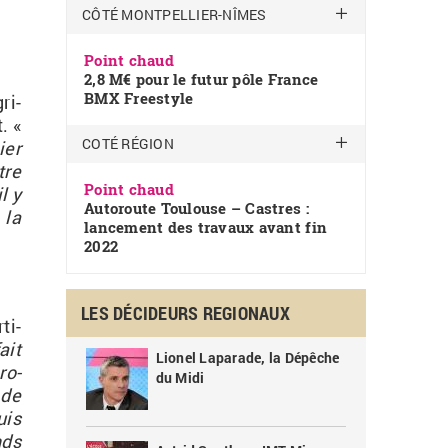
CÔTÉ MONTPELLIER-NÎMES
Point chaud
2,8 M€ pour le futur pôle France
BMX Freestyle
ri­
. «
COTÉ RÉGION
ier
tre
Point chaud
l y
Autoroute Toulouse – Castres :
 la
lancement des travaux avant fin
2022
LES DÉCIDEURS REGIONAUX
ti­
ait
Lionel Laparade, la Dépêche
ro­
du Midi
 de
uis
nds