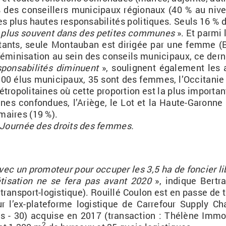
des conseillers mu­ni­ci­paux ré­gio­naux (40 % au ni­v
es plus hautes res­pon­sa­bi­li­tés po­li­tiques. Seuls 16 % 
e plus sou­vent dans des pe­tites com­munes
». Et parmi 
tants, seule Mon­tau­ban est di­ri­gée par une femme (B
­mi­ni­sa­tion au sein des conseils mu­ni­ci­paux, ce der­n
n­sa­bi­li­tés di­mi­nuent
», sou­lignent éga­le­ment les 
00 élus mu­ni­ci­paux, 35 sont des femmes, l’Oc­ci­ta­nie
ro­po­li­taines où cette pro­por­tion est la plus im­por­tan
nes confon­dues, l’Ariège, le Lot et la Haute-Ga­ronne 
 maires (19 %).
la Jour­née des droits des femmes.
un pro­mo­teur pour oc­cu­per les 3,5 ha de fon­cier li­
­ti­sa­tion ne se fera pas avant 2020
», in­dique Ber­tr
trans­port-lo­gis­tique). Rouillé Cou­lon est en passe de t
r l’ex-pla­te­forme lo­gis­tique de Car­re­four Sup­ply Ch
s - 30) ac­quise en 2017 (tran­sac­tion : Thé­lène Im­mo­
2