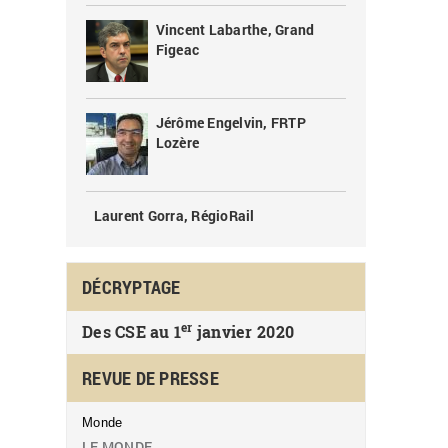
Vincent Labarthe, Grand
Figeac
Jérôme Engelvin, FRTP
Lozère
Laurent Gorra, RégioRail
DÉCRYPTAGE
er
Des CSE au 1
janvier 2020
REVUE DE PRESSE
Monde
LE MONDE