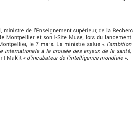
, mi­nistre de l'En­sei­gne­ment su­pé­rieur, de la Re­cher
té de Mont­pel­lier et son I-Site Muse, lors du lan­ce­ment
Mont­pel­lier, le 7 mars. La mi­nistre salue «
l’am­bi­tion
in­ter­na­tio­nale à la croi­sée des en­jeux de la santé,
iant Mak'it «
d’in­cu­ba­teur de l’in­tel­li­gence mon­diale
».