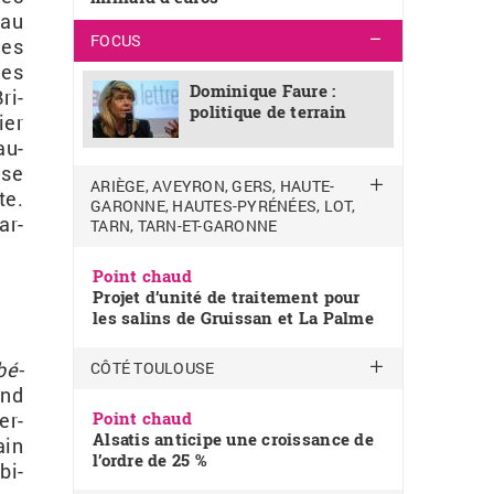
eau
FOCUS
des
les
Dominique Faure :
ri­
politique de terrain
ier
au­
 se
ARIÈGE, AVEYRON, GERS, HAUTE-
te.
GARONNE, HAUTES-PYRÉNÉES, LOT,
ar­
TARN, TARN-ET-GARONNE
Point chaud
Projet d’unité de traitement pour
les salins de Gruissan et La Palme
bé­
CÔTÉ TOULOUSE
and
Point chaud
er­
Alsatis anticipe une croissance de
ain
l’ordre de 25 %
bi­