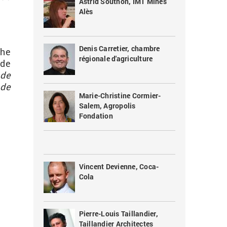
Astrid Southon, IMT Mines
Alès
Denis Carretier, chambre
che
régionale d'agriculture
 de
 de
 de
Marie-Christine Cormier-
Salem, Agropolis
Fondation
Vincent Devienne, Coca-
Cola
Pierre-Louis Taillandier,
Taillandier Architectes