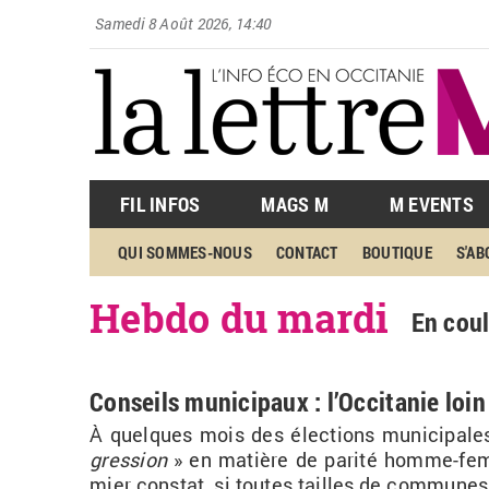
Samedi 8 Août 2026, 14:40
FIL INFOS
MAGS M
M EVENTS
QUI SOMMES-NOUS
CONTACT
BOUTIQUE
S'A
Hebdo du mardi
En coul
Conseils municipaux : l’Occitanie lo
À quelques mois des élec­tions mu­ni­ci­pales 
gres­sion
» en ma­tière de pa­rité homme-femm
mier constat, si toutes tailles de com­munes 