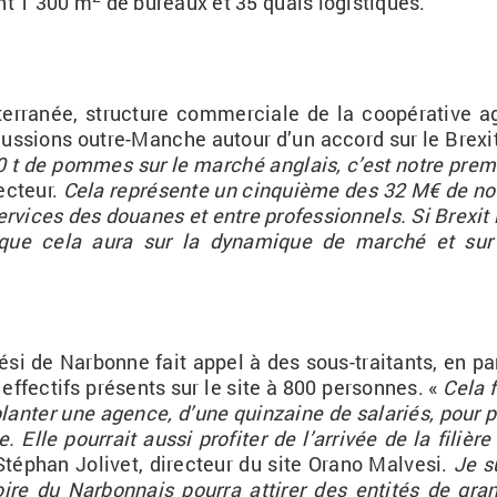
nt 1 300 m
de bu­reaux et 35 quais lo­gis­tiques.
er­ra­née, struc­ture com­mer­ciale de la co­opé­ra­tive ag
s­cus­sions outre-Manche au­tour d’un ac­cord sur le Brexit
t de pommes sur le mar­ché an­glais, c’est notre pre­m
rec­teur.
Cela re­pré­sente un cin­quième des 32 M€ de no
r­vices des douanes et entre pro­fes­sion­nels. Si Brexit i
t que cela aura sur la dy­na­mique de mar­ché et sur
si de Nar­bonne fait appel à des sous-trai­tants, en par­
ef­fec­tifs pré­sents sur le site à 800 per­sonnes. «
Cela f
lan­ter une agence, d’une quin­zaine de sa­la­riés, pour p
lle pour­rait aussi pro­fi­ter de l’ar­ri­vée de la fi­lière
Sté­phan Jo­li­vet, di­rec­teur du site Orano Mal­vesi.
Je s
oire du Nar­bon­nais pourra at­ti­rer des en­ti­tés de gra