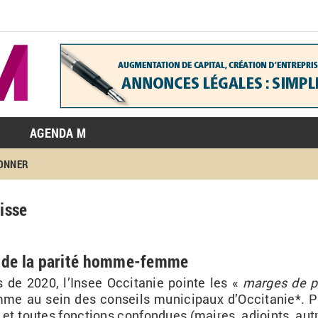
AGENDA M
BONNER
isse
in de la parité homme-femme
de 2020, l’In­see Oc­ci­ta­nie pointe les «
marges de p
e au sein des conseils mu­ni­ci­paux d’Oc­ci­ta­nie*. P
et toutes fonc­tions confon­dues (maires, ad­joints, aut