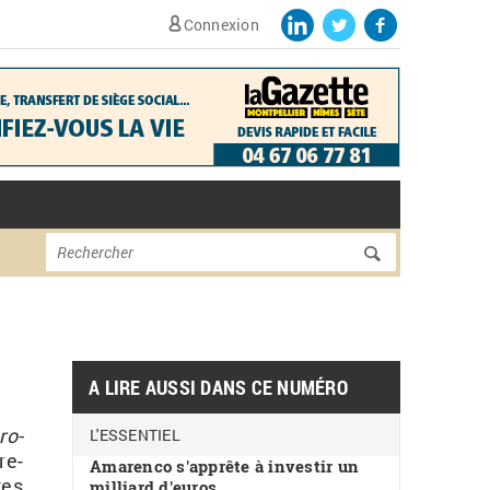
Connexion
Formulaire de
Rechercher
recherche
A LIRE AUSSI DANS CE NUMÉRO
ro­
L'ESSENTIEL
re­
Amarenco s'apprête à investir un
res
milliard d'euros