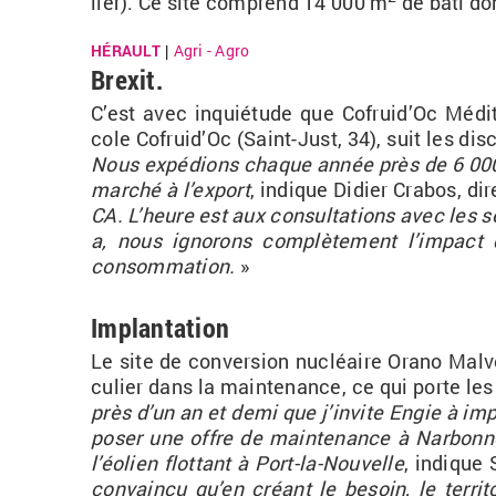
lier). Ce site com­prend 14 000 m
de bâti do
HÉRAULT
Agri - Agro
|
Brexit.
C’est avec in­quié­tude que Co­frui­d’Oc Mé­di­t
cole Co­frui­d’Oc (Saint-Just, 34), suit les di
Nous ex­pé­dions chaque année près de 6 000 
mar­ché à l’ex­port
, in­dique Di­dier Cra­bos, di­
CA. L’heure est aux consul­ta­tions avec les se
a, nous igno­rons com­plè­te­ment l’im­pac
consom­ma­tion.
»
Implantation
Le site de conver­sion nu­cléaire Orano Mal­vé
cu­lier dans la main­te­nance, ce qui porte les 
près d’un an et demi que j’in­vite Engie à im­p
po­ser une offre de main­te­nance à Nar­bonne. E
l’éo­lien flot­tant à Port-la-Nou­velle
, in­dique 
convaincu qu’en créant le be­soin, le ter­ri­t