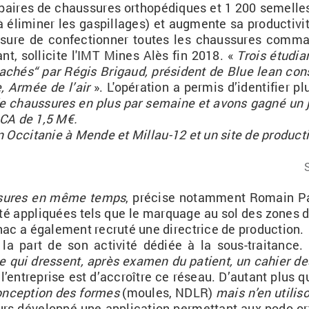
00 paires de chaus­sures or­tho­pé­diques et 1 200 se­mell
à éli­mi­ner les
gas­pillages
) et aug­mente sa pro­duc­ti­v
e­sure de confec­tion­ner toutes les chaus­sures com­ma
rant, sol­li­cite l'IMT Mines Alès fin 2018. «
Trois étu­dia
a­chés“ par Régis Bri­gaud, pré­sident de Blue lean consul
que, Armée de l’air
». L'opé­ra­tion a per­mis d’iden­ti­fier 
e chaus­sures en plus par se­maine et avons gagné un jo
n CA de 1,5 M€.
n Oc­ci­ta­nie à Mende et Mil­lau-12 et un site de pro­duc­
us­sures en même temps
, pré­cise no­tam­ment Ro­main
P
 été ap­pli­quées tels que le mar­quage au sol des zones d
hac
a éga­le­ment re­cruté une di­rec­trice de pro­duc­tion.
la part de son ac­ti­vité dé­diée à la sous-trai­tance. 
rise qui dressent, après exa­men du pa­tient, un ca­hier 
e l’en­tre­prise est d’ac­croître ce ré­seau. D’au­tant plu
concep­tion des formes
(moules, NDLR)
mais n’en uti­li
rs dé­ve­loppé une ap­pli­ca­tion per­met­tant aux
podo-or­