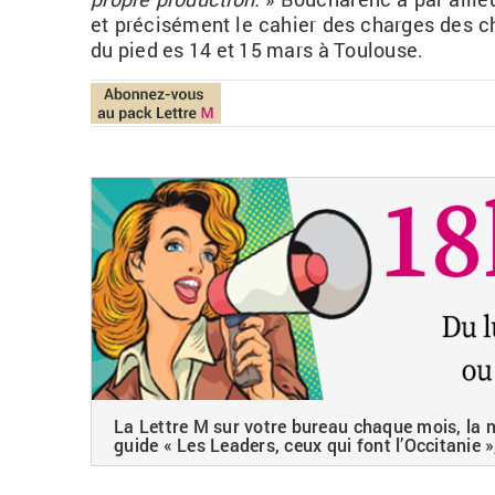
et pré­ci­sé­ment le ca­hier des charges des ch
du pied es 14 et 15
mars
à Tou­louse.
La Lettre M sur votre bureau chaque mois, la ne
guide « Les Leaders, ceux qui font l’Occitanie »