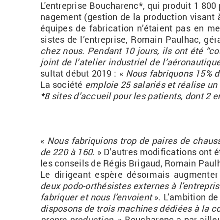
L'en­tre­prise Bou­cha­renc*, qui pro­duit 1 8
na­ge­ment (
ges­tion de la pro­duc­tion vi­sant 
équipes de fa­bri­ca­tion n’étaient pas en m
sistes de l’en­tre­prise, Ro­main Paul­hac, gé­
chez nous.
Pen­dant 10 jours, ils ont été “co
joint de l’ate­lier in­dus­triel de l’aé­ro­nau­ti
sul­tat début 2019 : «
Nous fa­bri­quons 15% d
La so­ciété
em­ploie
25 sa­la­riés et réa­lise u
*8 sites d’ac­cueil pour les pa­tients, dont 2 e
«
Nous fa­bri­quions trop de paires de cha
de 220 à 160.
» D’autres mo­di­fi­ca­tions ont
les conseils de Régis
Bri­gaud
, Ro­main
Paul­
Le di­ri­geant
es­père dé­sor­mais aug­men­ter 
deux
podo-or­thé­sistes
ex­ternes à l’en­tre­p
fa­bri­quer et nous l’en­voient
». L’am­bi­tion d
dis­po­sons de trois ma­chines dé­diées à la 
propre pro­duc­tion.
»
Bou­cha­renc
a par ailleu