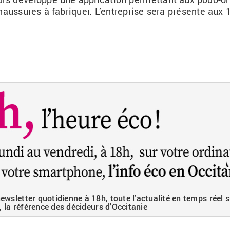
aus­sures à fa­bri­quer. L’en­tre­prise sera pré­sente aux 
wsletter quotidienne à 18h, toute l'actualité en temps réel s
, la référence des décideurs d'Occitanie