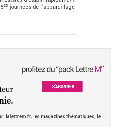
es
15
jour­nées de l’ap­pa­reillage
ur lalettrem.fr, les magazines thématiques, le