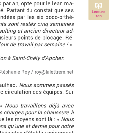
es par an, opte pour le lean ma­
ité. Par­tant du constat que ses
Lecture
n­dées par les six podo-or­thé­
zen
nts sont res­tés cinq se­maines
­ting et an­cien di­rec­teur ad­
plu­sieurs points de blo­cage. Ré­
ur de tra­vail par se­maine !
».
tion à
Saint-Chély
d’Ap­cher
.
Sté­pha­nie Roy / roy@​lalettrem.​net
aul­hac
.
Nous sommes pas­sés
e cir­cu­la­tion des équipes. Sur
«
Nous tra­vaillons déjà avec
des charges pour la chaus­sure à
s que les moyens sont là : «
Nous
­sons qu’une et demie pour notre
thé­sistes
d’éta­blir ra­pi­de­ment