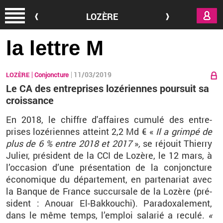
Aller au contenu principal
LOZÈRE
la lettre M
11/03/2019
LOZÈRE
Conjoncture
Le CA des entreprises lozériennes poursuit sa
croissance
En 2018, le chiffre d'af­faires cu­mulé des en­tre­
prises lo­zé­riennes at­teint 2,2 Md € «
Il
a grimpé de
plus de 6 % entre 2018 et 2017
»
,
se ré­jouit
Thierry
Ju­lier
, pré­sident de la CCI de
Lo­zère
, le 12
mars
, à
l’oc­ca­sion d’une pré­sen­ta­tion de la conjonc­ture
éco­no­mique du dé­par­te­ment, en par­te­na­riat avec
la Banque de France suc­cur­sale de la
Lo­zère
(pré­
sident :
Anouar
El-Bak­kou­chi
).
Pa­ra­doxa­le­ment,
dans le même temps, l’em­ploi sa­la­rié a re­culé.
«