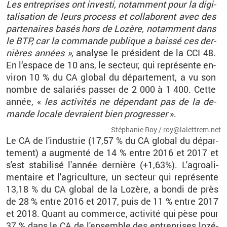
Les en­tre­prises ont in­vesti, no­tam­ment pour la di­gi­
ta­li­sa­tion de leurs pro­cess et col­la­borent avec des
par­te­naires basés hors de Lo­zère, no­tam­ment dans
le BTP, car la com­mande pu­blique a baissé ces der­
nières an­nées »
, ana­lyse le pré­sident de la CCI 48.
En l‘es­pace de 10 ans, le sec­teur, qui re­pré­sente en­
vi­ron 10 % du CA glo­bal du dé­par­te­ment, a vu son
nombre de sa­la­riés pas­ser de 2 000 à 1 400. Cette
année, «
les ac­ti­vi­tés ne dé­pen­dant pas de la de­
mande lo­cale de­vraient bien pro­gres­ser
».
Sté­pha­nie Roy / roy@​la­let­trem.​net
Le CA de l'in­dus­trie (17,57 % du CA glo­bal du dé­par­
te­ment)
a aug­menté de 14 % entre 2016 et 2017 et
s'est sta­bi­lisé l'an­née der­nière (+1,63%).
L'agroa­li­
men­taire et l'agri­cul­ture, un sec­teur qui re­pré­sente
13,18 % du CA glo­bal de la Lo­zère, a bondi de près
de 28 % entre 2016 et 2017, puis de 11 % entre 2017
et 2018. Quant au com­merce, ac­ti­vité qui pèse pour
37 % dans le CA de l'en­semble des en­tre­prises lo­zé­