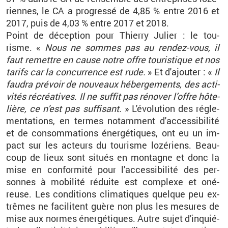
riennes, le CA a pro­gressé de 4,85 % entre 2016 et
2017, puis de 4,03 % entre 2017 et 2018.
Point de dé­cep­tion pour Thierry
Ju­lier
: le tou­
risme.
«
Nous ne sommes pas au ren­dez-vous, il
faut re­mettre en cause notre offre tou­ris­tique et nos
ta­rifs car la concur­rence est rude.
» Et d'ajou­ter :
«
Il
fau­dra pré­voir de nou­veaux hé­ber­ge­ments, des ac­ti­
vi­tés ré­créa­tives. Il ne suf­fit pas ré­no­ver l’offre hô­te­
lière, ce n'est pas suf­fi­sant.
»
L'évo­lu­tion des ré­gle­
men­ta­tions, en termes no­tam­ment d'ac­ces­si­bi­lité
et de consom­ma­tions éner­gé­tiques, ont eu un im­
pact sur les ac­teurs du tou­risme lo­zé­riens. Beau­
coup de lieux sont si­tués en mon­tagne et donc la
mise en confor­mité pour l'ac­ces­si­bi­lité des per­
sonnes à mo­bi­lité ré­duite est com­plexe et oné­
reuse. Les condi­tions cli­ma­tiques quelque peu ex­
trêmes ne fa­ci­litent guère non plus les me­sures de
mise aux normes éner­gé­tiques. Autre sujet d'in­quié­