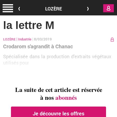
Aller au contenu principal
LOZÈRE
la lettre M
8/03/2019
LOZÈRE
Industrie
Crodarom s'agrandit à Chanac
Spé­cia­li­sée dans la pro­duc­tion d’ex­traits vé­gé­taux
uti­li­sés pour
La suite de cet article est réservée
à nos
abonnés
Je découvre les offres