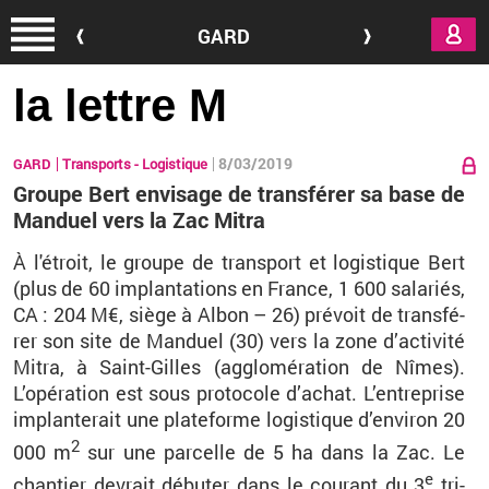
Aller au contenu principal
GARD
la lettre M
8/03/2019
GARD
Transports - Logistique
Groupe Bert envisage de transférer sa base de
Manduel vers la Zac Mitra
À l'étroit, le groupe de trans­port et lo­gis­tique
Bert
(plus de 60 im­plan­ta­tions en France, 1 600 sa­la­riés,
CA : 204 M€, siège à
Albon
– 26) pré­voit de trans­fé­
rer son site de
Man­duel
(30) vers la zone d’ac­ti­vité
Mitra
, à Saint-Gilles (ag­glo­mé­ra­tion de
Nîmes
).
L’opé­ra­tion est sous pro­to­cole d’achat. L’en­tre­prise
im­plan­te­rait une pla­te­forme lo­gis­tique d’en­vi­ron 20
2
000 m
sur une par­celle de 5 ha dans la
Zac
. Le
e
chan­tier de­vrait dé­bu­ter dans le cou­rant du 3
tri­