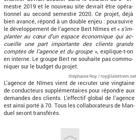
mestre 2019 et le nou­veau site de­vrait être opé­ra­
tion­nel au se­cond se­mestre 2020. Ce pro­jet, déjà
bien avancé, ré­pond à un double enjeu : pour­suivre
le dé­ve­lop­pe­ment de l’agence
Bert
Nîmes
et «
s’im­
plan­ter au
cœur
d’un es­pace éco­no­mique qui ac­
cueille une part im­por­tante des clients grands
comptes de l’agence et du groupe
», ex­plique-t-on
en in­terne. Le groupe Bert ne sou­haite pas com­mu­
ni­quer sur le bud­get du pro­jet.
Sté­pha­nie Roy / roy@​la­let­trem.​net
L’agence de
Nîmes
vient de re­cru­ter une ving­taine
de conduc­teurs sup­plé­men­taires pour ré­pondre aux
de­mandes des clients. L’ef­fec­tif glo­bal de l’agence
est ainsi porté à 70. Tous les col­la­bo­ra­teurs de
Man­
duel
se­ront trans­fé­rés.