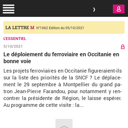
Aller au contenu principal
LA LETTRE
M
N°1662 Edition du 05/10/2021
L'ESSENTIEL
5/10/2021
Le déploiement du ferroviaire en Occitanie en
bonne voie
Les pro­jets fer­ro­viaires en Oc­ci­ta­nie fi­gu­re­raient-ils
sur la liste des prio­rités de la SNCF ? Le dépla­ce­
ment le 29 sep­tembre à Mont­pel­lier du grand pa­
tron Jean-Pierre Fa­ran­dou, pour no­tam­ment y ren­
con­trer la prési­dente de Région, le laisse espérer.
Au pro­gramme de cette vi­site : la
...