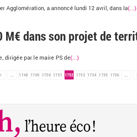
r Agglomération, a annoncé lundi 12 avril, dans la
(...)
 M€ dans son projet de terri
 dirigée par le maire PS de
(...)
r »
1748
1749
1750
1751
1752
1753
1754
1755
1756
…
…