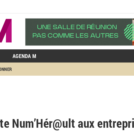
AGENDA M
BONNER
te Num’Hér@ult aux entrepr