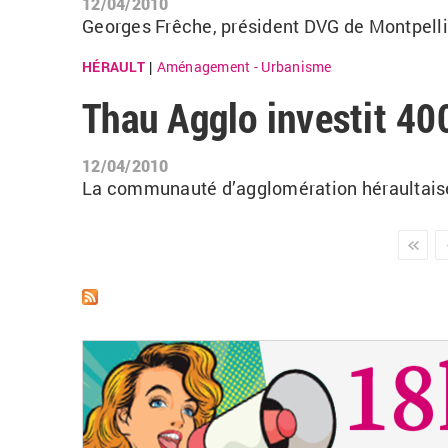
12/04/2010
Georges Frêche, président DVG de Montpellie
HÉRAULT
Aménagement - Urbanisme
|
Thau Agglo investit 400
12/04/2010
La communauté d’agglomération héraultaise,
Pages
suivant ›
dernie