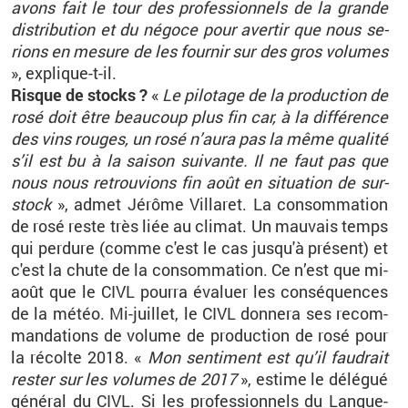
avons fait le tour des pro­fes­sion­nels de la grande
dis­tri­bu­tion et du né­goce pour aver­tir que nous se­
rions en me­sure de les four­nir sur des gros vo­lumes
», ex­plique-t-il.
Risque de stocks ?
«
Le pi­lo­tage de la pro­duc­tion de
rosé doit être beau­coup plus fin car, à la dif­fé­rence
des vins rouges, un rosé n’aura pas la même qua­lité
s’il est bu à la sai­son sui­vante. Il ne faut pas que
nous nous re­trou­vions fin août en si­tua­tion de sur­
stock
», admet
Jé­rôme
Vil­la­ret
. La consom­ma­tion
de rosé reste très liée au cli­mat. Un mau­vais temps
qui per­dure (comme c'est le cas jus­qu'à pré­sent) et
c'est la chute de la consom­ma­tion. Ce n’est que mi-
août que le CIVL pourra éva­luer les consé­quences
de la météo. Mi-juillet, le CIVL don­nera ses re­com­
man­da­tions de vo­lume de pro­duc­tion de rosé pour
la ré­colte 2018. «
Mon sen­ti­ment est qu’il fau­drait
res­ter sur les vo­lumes de 2017
», es­time le dé­lé­gué
gé­né­ral du CIVL. Si les pro­fes­sion­nels du Lan­gue­