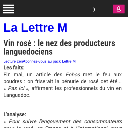
Aller au contenu principal
La Lettre M
Vin rosé : le nez des producteurs
languedociens
Lecture zen
Abonnez-vous au pack Lettre M
Les faits:
Fin mai, un ar­ticle des
Échos
met le feu aux
poudres : on fri­se­rait la pé­nu­rie de rosé cet été...
«
Pas ici
», af­firment les pro­fes­sion­nels du vin en
Lan­gue­doc.
L'ana­lyse:
«
Pour suivre l'en­goue­ment des consom­ma­teurs