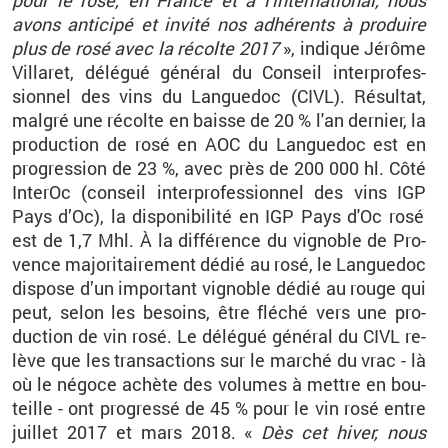
pour le rosé, en France et à l'in­ter­na­tio­nal, nous
avons an­ti­cipé et in­vité nos adhé­rents à pro­duire
plus de rosé avec la ré­colte 2017
», in­dique
Jé­rôme
Vil­la­ret
, dé­lé­gué gé­né­ral du Conseil in­ter­pro­fes­
sion­nel des vins du Lan­gue­doc (CIVL). Ré­sul­tat,
mal­gré une ré­colte en baisse de 20 % l'an der­nier, la
pro­duc­tion de rosé en
AOC
du Lan­gue­doc est en
pro­gres­sion de 23 %, avec près de 200 000 hl. Côté
In­terOc
(conseil in­ter­pro­fes­sion­nel des vins
IGP
Pays d’Oc), la dis­po­ni­bi­lité en IGP Pays d'Oc rosé
est de 1,7
Mhl
.
À la dif­fé­rence du vi­gnoble de Pro­
vence ma­jo­ri­tai­re­ment dédié au rosé, le Lan­gue­doc
dis­pose d’un im­por­tant vi­gnoble dédié au rouge qui
peut, selon les be­soins, être flé­ché vers une pro­
duc­tion de vin rosé. Le dé­lé­gué gé­né­ral du CIVL re­
lève que les tran­sac­tions sur le mar­ché du vrac - là
où le né­goce achète des vo­lumes à mettre en bou­
teille - ont pro­gressé de 45 % pour le vin rosé entre
juillet 2017 et mars 2018
.
«
Dès cet hiver, nous