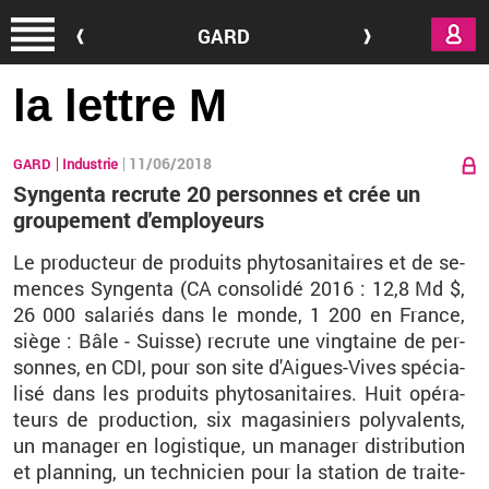
Aller au contenu principal
GARD
la lettre M
11/06/2018
GARD
Industrie
Syngenta recrute 20 personnes et crée un
groupement d'employeurs
Le pro­duc­teur de pro­duits phy­to­sa­ni­taires et de se­
mences Syn­genta (CA conso­lidé 2016 : 12,8 Md $,
26 000 sa­la­riés dans le monde, 1 200 en France,
siège : Bâle - Suisse) re­crute une ving­taine de per­
sonnes, en CDI, pour son site d'Aigues-Vives spé­cia­
lisé dans les pro­duits phy­to­sa­ni­taires. Huit opé­ra­
teurs de pro­duc­tion, six ma­ga­si­niers po­ly­va­lents,
un ma­na­ger en lo­gis­tique, un ma­na­ger dis­tri­bu­tion
et plan­ning, un tech­ni­cien pour la sta­tion de trai­te­