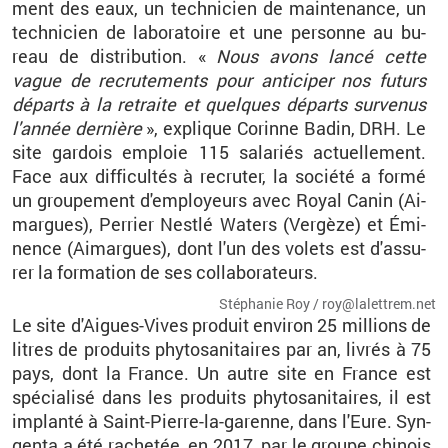
ment des eaux, un tech­ni­cien de main­te­nance, un
tech­ni­cien de la­bo­ra­toire et une per­sonne au bu­
reau de dis­tri­bu­tion. «
Nous avons lancé cette
vague de re­cru­te­ments pour an­ti­ci­per nos fu­turs
dé­parts à la re­traite et quelques dé­parts sur­ve­nus
l'an­née der­nière
», ex­plique Co­rinne Badin, DRH. Le
site gar­dois em­ploie 115 sa­la­riés ac­tuel­le­ment.
Face aux dif­fi­cul­tés à re­cru­ter, la so­ciété a formé
un grou­pe­ment d'em­ployeurs avec Royal Canin (Ai­
margues), Per­rier Nestlé Wa­ters (Ver­gèze) et Émi­
nence (Ai­margues), dont l'un des vo­lets est d'as­su­
rer la for­ma­tion de ses col­la­bo­ra­teurs.
Sté­pha­nie Roy / roy@​la­let­trem.​net
Le site d'Aigues-Vives pro­duit en­vi­ron 25 mil­lions de
litres de pro­duits phy­to­sa­ni­taires par an, li­vrés à 75
pays, dont la France. Un autre site en France est
spé­cia­lisé dans les pro­duits phy­to­sa­ni­taires, il est
im­planté à Saint
-
Pierre-la-ga­renne, dans l'Eure. Syn­
genta a été ra­che­tée, en 2017, par le groupe chi­nois