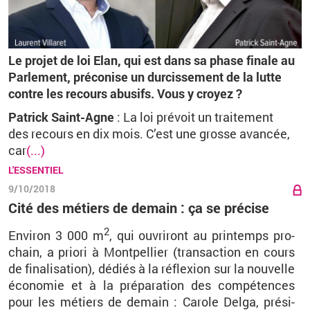
Le projet de loi Elan, qui est dans sa phase finale au
Parlement, préconise un durcissement de la lutte
contre les recours abusifs. Vous y croyez ?
Patrick Saint-Agne
: La loi prévoit un traitement
des recours en dix mois. C’est une grosse avancée,
car
(...)
L'ESSENTIEL
9/10/2018
Cité des métiers de demain : ça se précise
2
En­vi­ron 3 000 m
, qui ou­vri­ront au prin­temps pro­
chain, a priori à Mont­pel­lier (tran­sac­tion en cours
de fi­na­li­sa­tion), dé­diés à la ré­flexion sur la nou­velle
éco­no­mie et à la pré­pa­ra­tion des com­pé­tences
pour les mé­tiers de de­main : Ca­role Delga, pré­si­