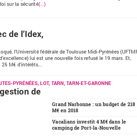
oi sur la sécurité
(...)
c de l’Idex,
etoqué, l’Université fédérale de Toulouse Midi-Pyrénées (UFTM
 d’excellence) lui est une nouvelle fois refusé le 19 mars. Et,
25 M€ d’intérêts...
«
‹
›
»
UTES-PYRÉNÉES, LOT, TARN, TARN-ET-GARONNE
gestion de
Grand Narbonne : un budget de 218
M€ en 2018
Vacalians investit 4 M€ dans le
camping de Port-la-Nouvelle