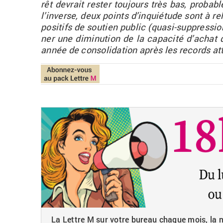
rêt de­vrait res­ter tou­jours très bas, pro­ba
l’in­verse, de
ux points d’in­quié­tude sont à re­
po­si­tifs de sou­tien pu­blic (quasi-sup­pres­si
ner
une di­mi­nu­tion de la ca­pa­cité d’achat
année de conso­li­da­tion après les re­cords at
La Lettre M sur votre bureau chaque mois, la ne