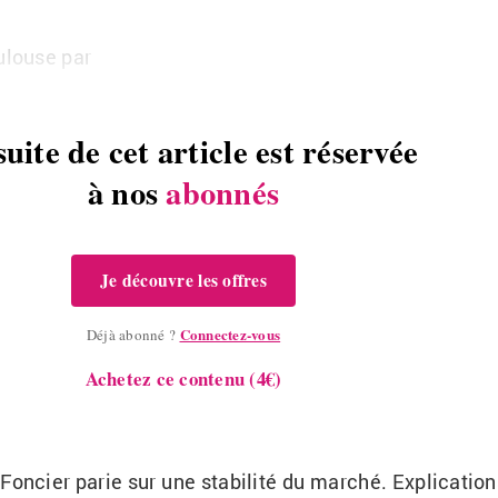
u­louse par
suite de cet article est réservée
à nos
abonnés
Je découvre les offres
Connectez-vous
Déjà abonné ?
Achetez ce contenu (4€)
on­cier parie sur une sta­bi­lité du mar­ché. Ex­pli­ca­tion