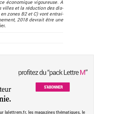
ance éco­no­mique vi­gou­reuse. A
villes et la ré­duc­tion des dis­
ro en zones B2 et C) vont
en­trai­
ne­ment, 2018 de­vrait être une
cier.
ur lalettrem.fr, les magazines thématiques, le