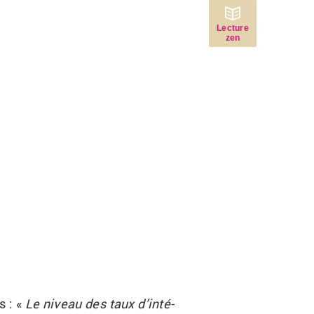
Lecture
zen
s : «
Le ni­veau des taux d’in­té­