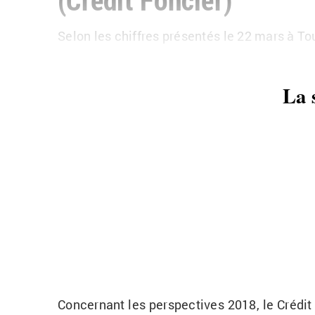
Selon les chiffres pré­sen­tés le 22 mars à To
La 
Concer­nant les pers­pec­tives 2018, le Cré­dit F