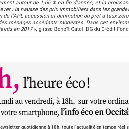
­ble­ment au­tour de 1,65 % en fin d’an­née, et la crois­s
le­ver : la hausse des prix im­mo­bi­liers dans les grandes 
on de
l’
APL
ac­ces­sion et di­mi­nu­tion du prêt à taux zé
 des mé­nages ac­cé­dants mo­destes. Dans cet en­vi­ron­
­teints en 2017
», glisse Be­noît
Catel
, DG du Cré­dit Fon­
wsletter quotidienne à 18h, toute l'actualité en temps réel s