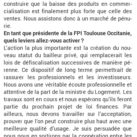
construire que la baisse des pro­duits en com­mer­
cia­li­sa­tion est fi­na­le­ment plus forte que celle des
ventes. Nous as­sis­tons donc à un mar­ché de pé­nu­
rie.
En tant que pré­si­dente de la FPI Tou­louse Oc­ci­ta­nie,
quels le­viers al­lez-vous ac­ti­ver ?
L’ac­tion la plus im­por­tante est la créa­tion du nou­
veau sta­tut du bailleur privé, qui rem­pla­ce­rait les
lois de dé­fis­ca­li­sa­tion suc­ces­sives de ma­nière pé­
renne. Ce dis­po­si­tif de long terme per­met­trait de
ras­su­rer les pro­fes­sion­nels et les in­ves­tis­seurs.
Nous avons une vé­ri­table écoute pro­fes­sion­nelle et
at­ten­tive de la part de la mi­nistre du Lo­ge­ment. Les
tra­vaux sont en cours et nous es­pé­rons qu’ils fe­ront
par­tie du pro­chain pro­jet de loi fi­nances. Par
ailleurs, nous de­vons tra­vailler sur l’ac­cep­ta­tion,
prou­ver que l’on peut construire plus haut avec une
meilleure qua­lité d’usage. Je suis per­sua­dée que
nous nous en sor­ti­rons par la co­opé­ra­tion entre les