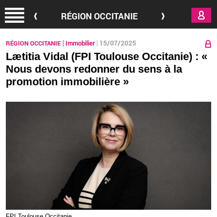
Aller au contenu principal
RÉGION OCCITANIE
15/07/2025
RÉGION OCCITANIE
Immobilier
Lætitia Vidal (FPI Toulouse Occitanie) : «
Nous devons redonner du sens à la
promotion immobilière »
FPI Tou­louse Oc­ci­ta­nie