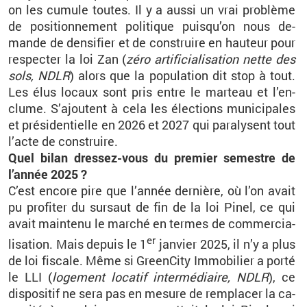
on les cu­mule toutes. Il y a aussi un vrai pro­blème
de po­si­tion­ne­ment po­li­tique puis­qu’on nous de­
mande de den­si­fier et de construire en hau­teur pour
res­pec­ter la loi Zan (
zéro ar­ti­fi­cia­li­sa­tion nette des
sols, NDLR
) alors que la po­pu­la­tion dit stop à tout.
Les élus lo­caux sont pris entre le mar­teau et l’en­
clume. S’ajoutent à cela les élec­tions mu­ni­ci­pales
et pré­si­den­tielle en 2026 et 2027 qui pa­ra­lysent tout
l’acte de construire.
Quel bilan dres­sez-vous du pre­mier se­mestre de
l’an­née 2025 ?
C’est en­core pire que l’an­née der­nière, où l’on avait
pu pro­fi­ter du sur­saut de fin de la loi Pinel, ce qui
avait main­tenu le mar­ché en termes de com­mer­cia­
er
li­sa­tion. Mais de­puis le 1
jan­vier 2025, il n’y a plus
de loi fis­cale. Même si Green­City Im­mo­bi­lier a porté
le LLI (
lo­ge­ment lo­ca­tif in­ter­mé­diaire, NDLR
), ce
dis­po­si­tif ne sera pas en me­sure de rem­pla­cer la ca­