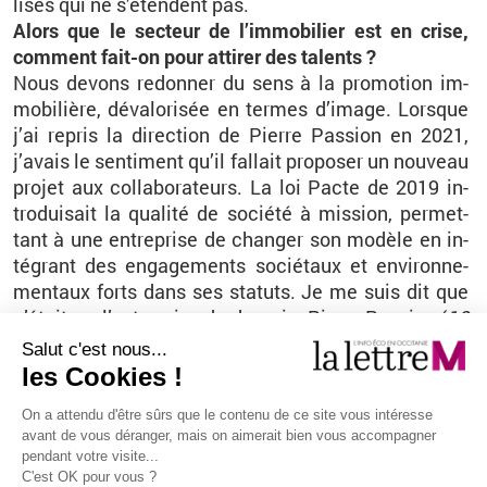
li­sés qui ne s’étendent pas.
Alors que le sec­teur de l’im­mo­bi­lier est en crise,
com­ment fait-on pour at­ti­rer des ta­lents ?
Nous de­vons re­don­ner du sens à la pro­mo­tion im­
mo­bi­lière, dé­va­lo­ri­sée en termes d’image. Lorsque
j’ai re­pris la di­rec­tion de Pierre Pas­sion en 2021,
j’avais le sen­ti­ment qu’il fal­lait pro­po­ser un nou­veau
pro­jet aux col­la­bo­ra­teurs. La loi Pacte de 2019 in­
tro­dui­sait la qua­lité de so­ciété à mis­sion, per­met­
tant à une en­tre­prise de chan­ger son mo­dèle en in­
té­grant des en­ga­ge­ments so­cié­taux et en­vi­ron­ne­
men­taux forts dans ses sta­tuts. Je me suis dit que
c’était ça, l’en­tre­prise de de­main. Pierre Pas­sion (
18
sa­la­riés, 27 M€ de CA, NDLR
) a été trans­formé au
er
1
jan­vier 2023, ce qui a com­plè­te­ment changé le
sys­tème de ma­na­ge­ment de l’en­tre­prise. Dé­sor­
mais, tous les sa­la­riés peuvent de­ve­nir pi­lotes de
leur pro­jet. Cela crée un en­ga­ge­ment, un es­prit d’ap­
par­te­nance et d’équipe plus forts. Et c’est un élé­