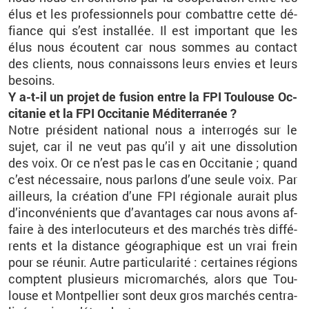
élus et les pro­fes­sion­nels pour com­battre cette dé­
fiance qui s’est ins­tal­lée. Il est im­por­tant que les
élus nous écoutent car nous sommes au contact
des clients, nous connais­sons leurs en­vies et leurs
be­soins.
Y a-t-il un pro­jet de fu­sion entre la FPI Tou­louse Oc­
ci­ta­nie et la FPI Oc­ci­ta­nie Mé­di­ter­ra­née ?
Notre pré­sident na­tio­nal nous a in­ter­ro­gés sur le
sujet, car il ne veut pas qu’il y ait une dis­so­lu­tion
des voix. Or ce n’est pas le cas en Oc­ci­ta­nie ; quand
c’est né­ces­saire, nous par­lons d’une seule voix. Par
ailleurs, la créa­tion d’une FPI ré­gio­nale au­rait plus
d’in­con­vé­nients que d’avan­tages car nous avons af­
faire à des in­ter­lo­cu­teurs et des mar­chés très dif­fé­
rents et la dis­tance géo­gra­phique est un vrai frein
pour se réunir. Autre par­ti­cu­la­rité : cer­taines ré­gions
comptent plu­sieurs mi­cro­mar­chés, alors que Tou­
louse et Mont­pel­lier sont deux gros mar­chés cen­tra­