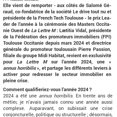
Elle vient de rem­por­ter - aux côtés de
Sa­lomé Gé­
raud,
co-fon­da­trice
de la so­ciété Le drive tout nu et
pré­si­dente de la French Tech Tou­louse -
le prix Lea­
der de l’an­née à la cé­ré­mo­nie des Mas­ters Oc­ci­ta­
nie Ouest de
La Lettre M
: Lætitia Vidal, pré­si­dente
de la Fé­dé­ra­tion des pro­mo­teurs im­mo­bi­liers (FPI)
Tou­louse Oc­ci­ta­nie de­puis mars 2024 et di­rec­trice
gé­né­rale du pro­mo­teur tou­lou­sain Pierre Pas­sion,
fi­liale du groupe Midi Ha­bi­tat, re­vient en ex­clu­si­vité
pour
La Lettre M
sur l’an­née 2024, une «
annus hor­ri­bi­lis
», et par­tage les dif­fé­rents le­viers à
ac­ti­ver pour re­dres­ser le sec­teur im­mo­bi­lier en
pleine crise.
Com­ment qua­li­fie­riez-vous l’an­née 2024 ?
2024 a été une
annus hor­ri­bi­lis
. En trente ans de
mé­tier, je n’avais ja­mais connu une année aussi
com­plexe. Au­pa­ra­vant, on su­bis­sait une crise
conjonc­tu­relle, po­li­tique ou struc­tu­relle ; dé­sor­mais,