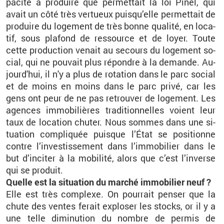
pa­cité à pro­duire que per­met­tait la loi Pinel, qui
avait un côté très ver­tueux puis­qu’elle per­met­tait de
pro­duire du lo­ge­ment de très bonne qua­lité, en lo­ca­
tif, sous pla­fond de res­source et de loyer. Toute
cette pro­duc­tion ve­nait au se­cours du lo­ge­ment so­
cial, qui ne pou­vait plus ré­pondre à la de­mande. Au­
jour­d'hui, il n'y a plus de ro­ta­tion dans le parc so­cial
et de moins en moins dans le parc privé, car les
gens ont peur de ne pas re­trou­ver de lo­ge­ment. Les
agences im­mo­bi­lières tra­di­tion­nelles voient leur
taux de lo­ca­tion chu­ter. Nous sommes dans une si­
tua­tion com­pli­quée puisque l’État se po­si­tionne
contre l’in­ves­tis­se­ment dans l’im­mo­bi­lier dans le
but d’in­ci­ter à la mo­bi­lité, alors que c’est l’in­verse
qui se pro­duit.
Quelle est la si­tua­tion du mar­ché im­mo­bi­lier neuf ?
Elle est très com­plexe. On pour­rait pen­ser que la
chute des ventes fe­rait ex­plo­ser les stocks, or il y a
une telle di­mi­nu­tion du nombre de per­mis de