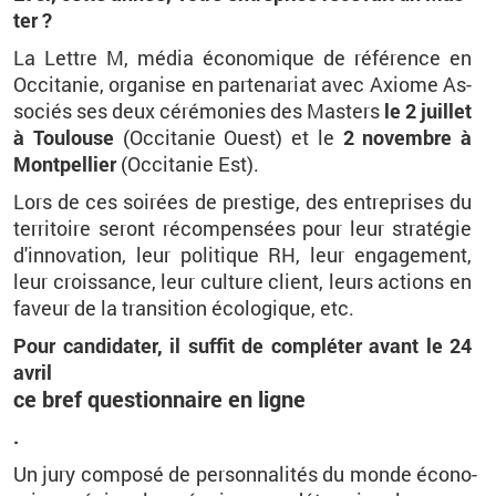
ter ?
La Lettre M, média éco­no­mique de ré­fé­rence en
Oc­ci­ta­nie, or­ga­nise en par­te­na­riat avec Axiome As­
so­ciés ses deux cé­ré­mo­nies des Mas­ters
le 2 juillet
à Tou­louse
(Oc­ci­ta­nie Ouest) et le
2 no­vembre à
Mont­pel­lier
(Oc­ci­ta­nie Est).
Lors de ces soi­rées de pres­tige, des en­tre­prises du
ter­ri­toire se­ront ré­com­pen­sées pour leur stra­té­gie
d'in­no­va­tion, leur po­li­tique RH, leur en­ga­ge­ment,
leur crois­sance, leur culture client, leurs ac­tions en
fa­veur de la tran­si­tion éco­lo­gique, etc.
Pour can­di­da­ter, il suf­fit de com­plé­ter avant le 24
avril
ce bref ques­tion­naire en ligne
.
Un jury com­posé de per­son­na­li­tés du monde éco­no­