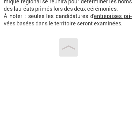
mique ré­gio­nal se réunira pour dé­ter­mi­ner les noms
des lau­réats pri­més lors des deux cé­ré­mo­nies.
À noter : seules les can­di­da­tures d'
en­tre­prises pri­
vées ba­sées dans le ter­ri­toire
se­ront exa­mi­nées.
Vous êtes ici