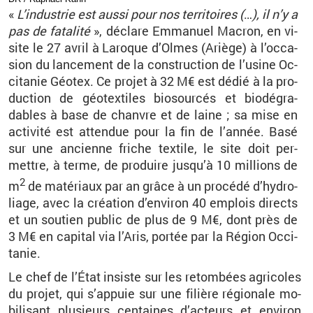
«
L’in­dus­trie est aussi pour nos ter­ri­toires (
…
), il n’y a
pas de fa­ta­lité
», dé­clare Em­ma­nuel Ma­cron, en vi­
site le 27
avril à La­roque d’Olmes (Ariège) à l’oc­ca­
sion du lan­ce­ment de la construc­tion de l’usine Oc­
ci­ta­nie Géo­tex. Ce pro­jet à 32
M€ est dédié à la pro­
duc­tion de géo­tex­tiles bio­sour­cés et bio­dé­gra­
dables à base de chanvre et de laine
; sa mise en
ac­ti­vité est at­ten­due pour la fin de l’an­née. Basé
sur une an­cienne friche tex­tile, le site doit per­
mettre, à terme, de pro­duire jus­qu’à 10
mil­lions de
2
m
de ma­té­riaux par an grâce à un pro­cédé d’hy­dro­
liage, avec la créa­tion d’en­vi­ron 40
em­plois di­rects
et un sou­tien pu­blic de plus de 9
M€, dont près de
3
M€ en ca­pi­tal via l’Aris, por­tée par la Ré­gion Oc­ci­
ta­nie.
Le chef de l’État in­siste sur les re­tom­bées agri­coles
du pro­jet, qui s’ap­puie sur une fi­lière ré­gio­nale mo­
bi­li­sant plu­sieurs cen­taines d’ac­teurs et en­vi­ron