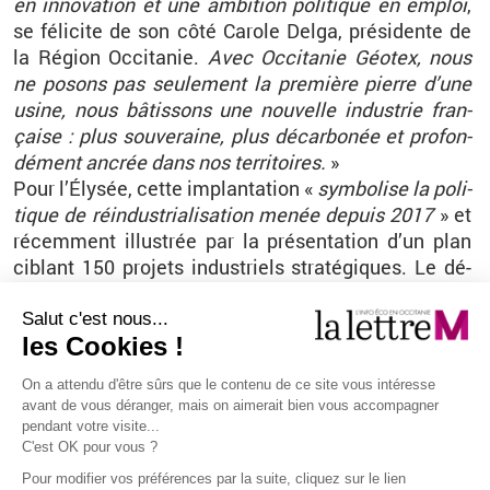
en in­no­va­tion et une am­bi­tion po­li­tique en em­ploi
,
se fé­li­cite de son côté Ca­role Delga, pré­si­dente de
la Ré­gion Oc­ci­ta­nie.
Avec Oc­ci­ta­nie Géo­tex, nous
ne po­sons pas seule­ment la pre­mière pierre d’une
usine, nous bâ­tis­sons une nou­velle in­dus­trie fran­
çaise
: plus sou­ve­raine, plus dé­car­bo­née et pro­fon­
dé­ment an­crée dans nos ter­ri­toires.
»
Pour l’Ély­sée, cette im­plan­ta­tion
«
sym­bo­lise la po­li­
tique de ré­in­dus­tria­li­sa­tion menée de­puis 2017
» et
ré­cem­ment illus­trée par la pré­sen­ta­tion d’un plan
ci­blant 150
pro­jets in­dus­triels stra­té­giques. Le dé­
pla­ce­ment pré­si­den­tiel en Ariège est aussi l’oc­ca­
sion pour Em­ma­nuel Ma­cron de se rendre sur le site
hos­pi­ta­lier de La­ve­la­net, pré­senté comme le pre­
mier
«
en­tiè­re­ment re­cons­truit et fi­na­lisé en Oc­ci­ta­
nie dans le cadre du Ségur de la santé
» de 2020.
> À lire éga­le­ment
:
Oc­ci­ta­nie Géo­tex in­ves­tit 32