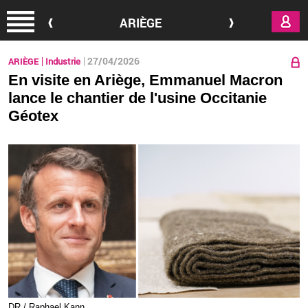
Aller au contenu principal
ARIÈGE
27/04/2026
ARIÈGE
Industrie
En visite en Ariège, Emmanuel Macron
lance le chantier de l'usine Occitanie
Géotex
DR / Ra­phael Kann