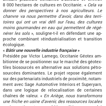
8
000
hec­tares de cultures en Oc­ci­ta­nie.
«
Cela va
don­ner des pers­pec­tives à nos agri­cul­teurs. Le
chanvre va nous per­mettre d’avoir, dans des ter­ri­
toires qui ont un vrai défi sur l’eau, des cultures
moins gour­mandes en eau qui per­mettent de ré­gé­
né­rer les sols
», sou­ligne-t-il en dé­fen­dant une ap­
proche com­bi­nant ré­in­dus­tria­li­sa­tion et tran­si­tion
éco­lo­gique.
«
Bâtir une nou­velle in­dus­trie fran­çaise
»
Pré­si­dée par Vic­tor La­mego, Oc­ci­ta­nie Géo­tex am­
bi­tionne de se po­si­tion­ner sur le mar­ché des géo­tex­
tiles bio­sour­cés en al­ter­na­tive aux so­lu­tions pé­tro­
sour­cées do­mi­nantes. Le pro­jet re­pose éga­le­ment
sur des par­te­na­riats in­dus­triels de proxi­mité, no­tam­
ment avec Sage Au­to­mo­tive In­ter­iors et Su­per­yarn,
dans une lo­gique de re­lo­ca­li­sa­tion de cer­taines
chaînes de va­leur.
«
En Ariège, nous trans­for­mons
une friche en usine d’ave­nir, des res­sources lo­cales