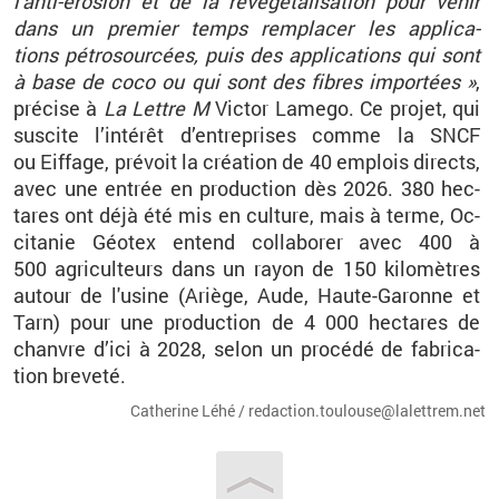
l'anti-éro­sion et de la
re­vé­gé­ta­li­sa­tion
pour venir
dans un pre­mier temps rem­pla­cer les ap­pli­ca­
tions
pé­tros
our­cées, puis des ap­pli­ca­tions qui sont
à base de coco ou qui sont des fibres im­por­tées
»
,
pré­cise à
La Lettre
M
Vic­tor
La­mego
. Ce pro­jet, qui
sus­cite l’in­té­rêt d’en­tre­prises comme la SNCF
ou
Eif­fage
, pré­voit la créa­tion de 40
em­plois di­rects,
avec une en­trée en pro­duc­tion dès 2026. 380
hec­
tares ont déjà été mis en culture, mais à terme, Oc­
ci­ta­nie
Géo­tex
en­tend col­la­bo­rer avec 400 à
500
agri­cul­teurs dans un rayon de 150
ki­lo­mètres
au­tour de l'usine (Ariège, Aude, Haute-Ga­ronne et
Tarn) pour une pro­duc­tion de 4
000
hec­tares de
chanvre d’ici à 2028, selon un pro­cédé de fa­bri­ca­
tion bre­veté.
Ca­the­rine Léhé / re­dac­tion.​tou­lou­se@​la­let­trem.​net