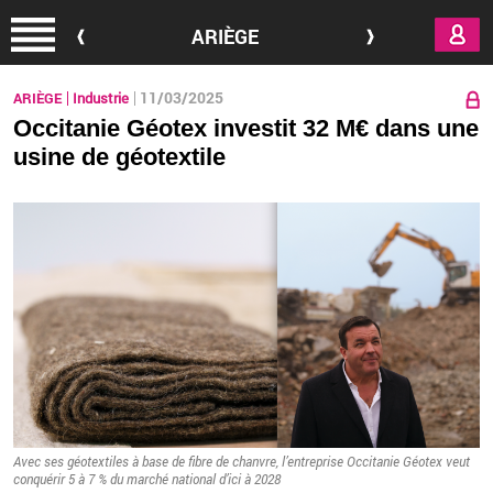
Aller au contenu principal
ARIÈGE
11/03/2025
ARIÈGE
Industrie
Occitanie Géotex investit 32 M€ dans une
usine de géotextile
Avec ses géo­tex­tiles à base de fibre de chanvre, l’en­tre­prise Oc­ci­ta­nie Géo­tex veut
conqué­rir 5 à 7 % du mar­ché na­tio­nal d’ici à 2028