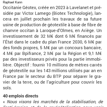
Ra­phael Kann
Oc­ci­ta­nie Géo­tex, créée en 2023 à La­ve­la­net et pré­
si­dée par Vic­tor La­mego (Bio­tex Tech­no­lo­gie), lan­
cera en juillet pro­chain les tra­vaux de sa fu­ture
usine de pro­duc­tion de géo­tex­tile à base de fibre de
chanvre oc­ci­tan à La­roque-d’Olmes, en Ariège. Un
in­ves­tis­se­ment de 32
M€ dont 6
M€ fi­nan­cés par
l’État dans le cadre du plan France 2030, 6
M€ par
des fonds propres, 5
M€ par un concours ban­caire,
4
M€ par Bpi­france, 2
M€ par la Ré­gion et 9,1
M€
par des in­ves­tis­seurs pri­vés pour la par­tie im­mo­bi­
lière. Ob­jec­tif
: four­nir 10
mil­lions de mètres car­rés
de géo­tex­tile sur les 143
mil­lions uti­li­sés par an en
France par le sec­teur du BTP pour sé­pa­rer le gra­
vier de la terre, ou de l’agri­cul­ture pour cou­vrir les
sols.
40
em­plois di­rects
«
Nous vi­sons les mar­chés de la sta­bi­li­sa­tion, de