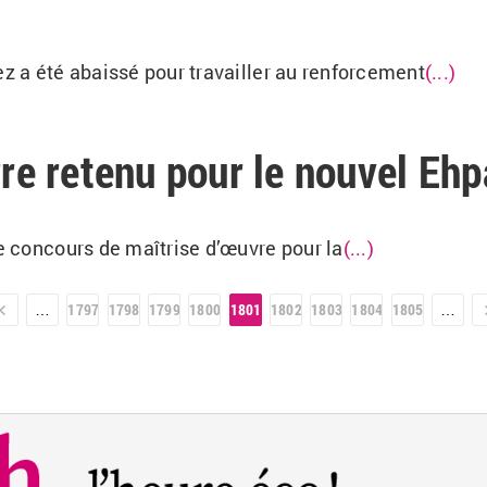
ez a été abaissé pour travailler au renforcement
(...)
rre retenu pour le nouvel Eh
le concours de maîtrise d’œuvre pour la
(...)
r »
1797
1798
1799
1800
1801
1802
1803
1804
1805
…
…