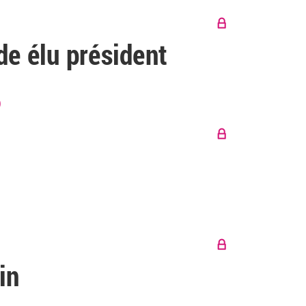
de élu président
)
in