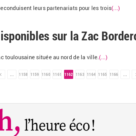
econduisent leurs partenariats pour les trois
(...)
isponibles sur la Zac Borde
c toulousaine située au nord de la ville.
(...)
r »
1158
1159
1160
1161
1162
1163
1164
1165
1166
…
…