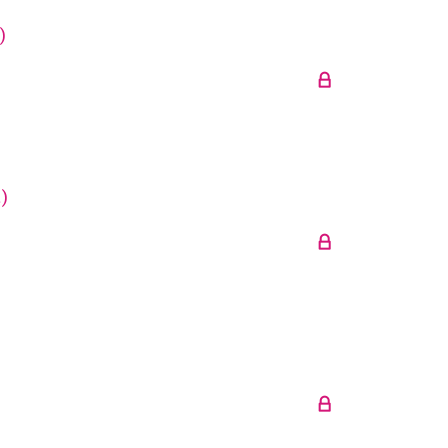
.)
.)
)