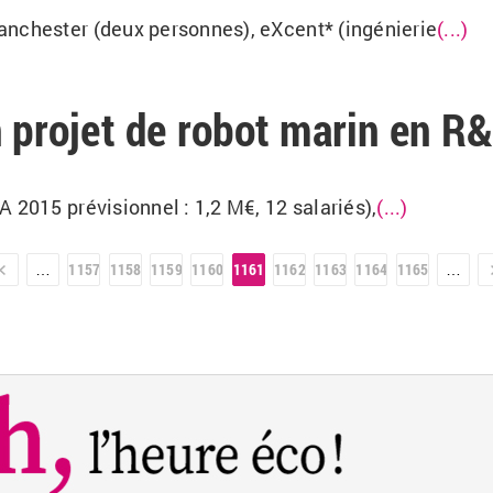
anchester (deux personnes), eXcent* (ingénierie
(...)
n projet de robot marin en R
 2015 prévisionnel : 1,2 M€, 12 salariés),
(...)
r »
1157
1158
1159
1160
1161
1162
1163
1164
1165
…
…