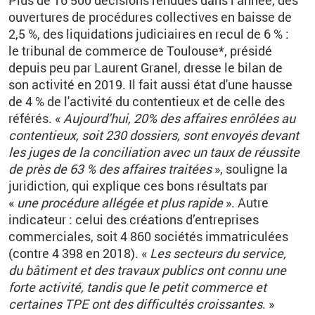
Plus de
16 500 décisions rendues dans l’année, des
ouvertures de procédures collectives en baisse de
2,5 %, des liquidations judiciaires en recul de 6 % :
le tribunal de commerce de Toulouse*, présidé
depuis peu par Laurent Granel, dresse le bilan de
son activité en 2019. Il fait aussi état d'une hausse
de 4 % de l'activité du contentieux et de celle des
référés.
«
Aujourd’hui, 20% des affaires enrôlées au
contentieux, soit 230 dossiers, sont envoyés devant
les juges de la conciliation avec un taux de réussite
de près de 63 % des affaires traitées
», souligne la
juridiction, qui explique ces bons résultats par
«
une procédure allégée et plus rapide
». Autre
indicateur : celui des c
réations d’entreprises
commerciales, soit 4
860 sociétés immatriculées
(contre 4
398 en 2018).
«
Les secteurs du service,
du bâtiment et des travaux publics ont connu une
forte activité, tandis que le petit commerce et
certaines TPE ont des difficultés croissantes
.
»