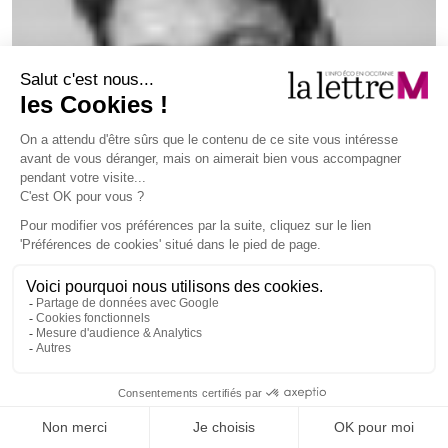
L’association French Proptech, réunissant les start-
up innovantes évoluant dans les secteurs de
l’immobilier, va bâtir un bâtiment dédié à
Montpellier. Elle vient d’obtenir auprès de la Serm
(aménageur) le lot 11 dans la Zac Rive Gauche au
sein du quartier Port-Marianne. «
Ce futur bâtiment
totem de plus de 10 000 m
2
sera une vitrine de la