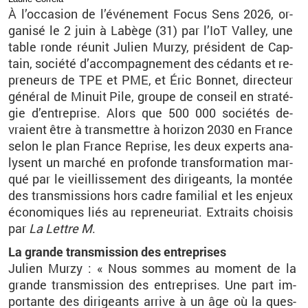
À l’oc­ca­sion de l’évé­ne­ment Focus Sens 2026, or­
ga­nisé le 2 juin à La­bège (31) par l’IoT Val­ley, une
table ronde réunit Ju­lien Murzy, pré­sident de Cap­
tain, so­ciété d’ac­com­pa­gne­ment des cé­dants et re­
pre­neurs de TPE et PME, et Éric Bon­net, di­rec­teur
gé­né­ral de Mi­nuit Pile, groupe de conseil en stra­té­
gie d’en­tre­prise. Alors que 500 000 so­cié­tés de­
vraient être à trans­mettre à ho­ri­zon 2030 en France
selon le plan France Re­prise, les deux ex­perts ana­
lysent un mar­ché en pro­fonde trans­for­ma­tion mar­
qué par le vieillis­se­ment des di­ri­geants, la mon­tée
des trans­mis­sions hors cadre fa­mi­lial et les en­jeux
éco­no­miques liés au re­pre­neu­riat. Ex­traits choi­sis
par
La Lettre M
.
La grande trans­mis­sion des en­tre­prises
Ju­lien Murzy : « Nous sommes au mo­ment de la
grande trans­mis­sion des en­tre­prises. Une part im­
por­tante des di­ri­geants ar­rive à un âge où la ques­