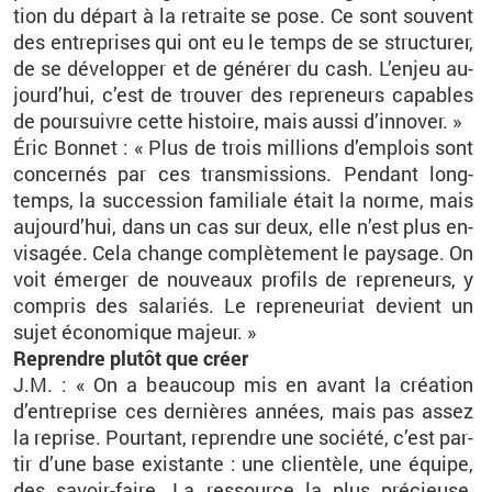
tion du dé­part à la re­traite se pose. Ce sont sou­vent
des en­tre­prises qui ont eu le temps de se struc­tu­rer,
de se dé­ve­lop­per et de gé­né­rer du cash. L’en­jeu au­
jour­d’hui, c’est de trou­ver des re­pre­neurs ca­pables
de pour­suivre cette his­toire, mais aussi d’in­no­ver. »
Éric Bon­net : « Plus de trois mil­lions d’em­plois sont
concer­nés par ces trans­mis­sions. Pen­dant long­
temps, la suc­ces­sion fa­mi­liale était la norme, mais
au­jour­d’hui, dans un cas sur deux, elle n’est plus en­
vi­sa­gée. Cela change com­plè­te­ment le pay­sage. On
voit émer­ger de nou­veaux pro­fils de re­pre­neurs, y
com­pris des sa­la­riés. Le re­pre­neu­riat de­vient un
sujet éco­no­mique ma­jeur. »
Re­prendre plu­tôt que créer
J.M. : « On a beau­coup mis en avant la créa­tion
d’en­tre­prise ces der­nières an­nées, mais pas assez
la re­prise. Pour­tant, re­prendre une so­ciété, c’est par­
tir d’une base exis­tante : une clien­tèle, une équipe,
des sa­voir-faire. La res­source la plus pré­cieuse,