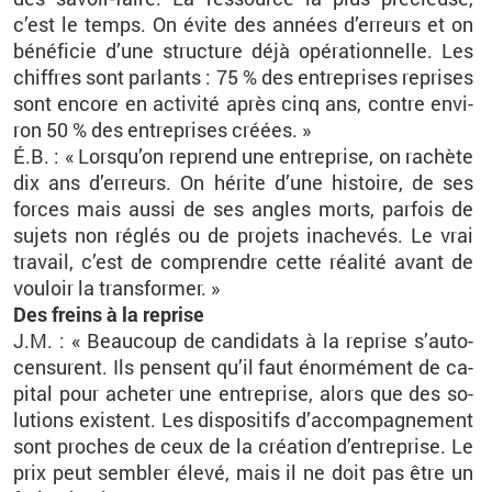
c’est le temps. On évite des an­nées d’er­reurs et on
bé­né­fi­cie d’une struc­ture déjà opé­ra­tion­nelle. Les
chiffres sont par­lants : 75 % des en­tre­prises re­prises
sont en­core en ac­ti­vité après cinq ans, contre en­vi­
ron 50 % des en­tre­prises créées. »
É.B. : « Lors­qu’on re­prend une en­tre­prise, on ra­chète
dix ans d’er­reurs. On hé­rite d’une his­toire, de ses
forces mais aussi de ses angles morts, par­fois de
su­jets non ré­glés ou de pro­jets in­ache­vés. Le vrai
tra­vail, c’est de com­prendre cette réa­lité avant de
vou­loir la trans­for­mer. »
Des freins à la re­prise
J.M. : « Beau­coup de can­di­dats à la re­prise s’au­to­
cen­surent. Ils pensent qu’il faut énor­mé­ment de ca­
pi­tal pour ache­ter une en­tre­prise, alors que des so­
lu­tions existent. Les dis­po­si­tifs d’ac­com­pa­gne­ment
sont proches de ceux de la créa­tion d’en­tre­prise. Le
prix peut sem­bler élevé, mais il ne doit pas être un