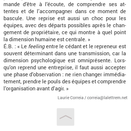
mande d’être à l’écoute, de com­prendre ses at­
tentes et de l’ac­com­pa­gner dans ce mo­ment de
bas­cule. Une re­prise est aussi un choc pour les
équipes, avec des dé­parts pos­sibles après le chan­
ge­ment de pro­prié­taire, ce qui montre à quel point
la di­men­sion hu­maine est cen­trale. »
É.B. : « Le
fee­ling
entre le cé­dant et le re­pre­neur est
sou­vent dé­ter­mi­nant dans une trans­mis­sion, car la
di­men­sion psy­cho­lo­gique est om­ni­pré­sente. Lors­
qu’on re­prend une en­tre­prise, il faut aussi ac­cep­ter
une phase d’ob­ser­va­tion : ne rien chan­ger im­mé­dia­
te­ment, prendre le pouls des équipes et com­prendre
l’or­ga­ni­sa­tion avant d’agir. »
Lau­rie Cor­reia / cor­reia@​la­let­trem.​net