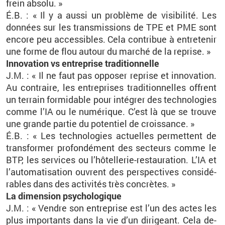
frein ab­solu. »
É.B. : « Il y a aussi un pro­blème de vi­si­bi­lité. Les
don­nées sur les trans­mis­sions de TPE et PME sont
en­core peu ac­ces­sibles. Cela contri­bue à en­tre­te­nir
une forme de flou au­tour du mar­ché de la re­prise. »
In­no­va­tion vs en­tre­prise tra­di­tion­nelle
J.M. : « Il ne faut pas op­po­ser re­prise et in­no­va­tion.
Au contraire, les en­tre­prises tra­di­tion­nelles offrent
un ter­rain for­mi­dable pour in­té­grer des tech­no­lo­gies
comme l’IA ou le nu­mé­rique. C’est là que se trouve
une grande par­tie du po­ten­tiel de crois­sance. »
É.B. : « Les tech­no­lo­gies ac­tuelles per­mettent de
trans­for­mer pro­fon­dé­ment des sec­teurs comme le
BTP, les ser­vices ou l’hô­tel­le­rie-res­tau­ra­tion. L’IA et
l’au­to­ma­ti­sa­tion ouvrent des pers­pec­tives consi­dé­
rables dans des ac­ti­vi­tés très concrètes. »
La di­men­sion psy­cho­lo­gique
J.M. : « Vendre son en­tre­prise est l’un des actes les
plus im­por­tants dans la vie d’un di­ri­geant. Cela de­