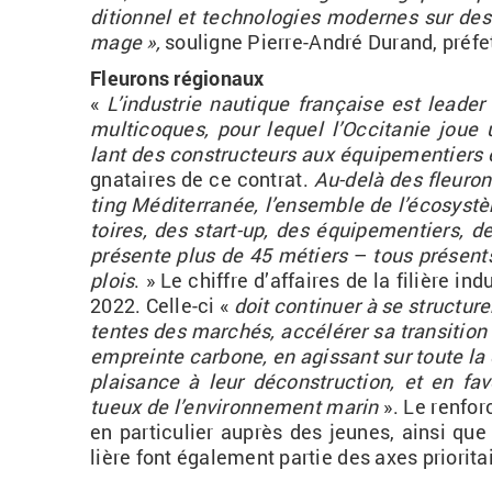
di­tion­nel et tech­no­lo­gies mo­dernes sur de
mage
»,
sou­ligne Pierre-An­dré Du­rand, pré­fet 
Fleu­rons ré­gio­naux
«
L’in­dus­trie nau­tique fran­çaise est lea­d
mul­ti­coques, pour le­quel l’Oc­ci­ta­nie jou
lant des construc­teurs aux équi­pe­men­tiers 
gna­taires de ce contrat.
Au-delà des fleu­ro
ting Mé­di­ter­ra­née, l’en­semble de l’éco­sys­t
toires, des start-up, des équi­pe­men­tiers, d
pré­sente plus de 45
mé­tiers
–
tous pré­sents 
plois
.
» Le chiffre d’af­faires de la fi­lière in
2022. Celle-ci «
doit conti­nuer à se struc­tu­r
tentes des mar­chés, ac­cé­lé­rer sa tran­si­tio
em­preinte car­bone, en agis­sant sur toute la 
plai­sance à leur dé­cons­truc­tion, et en fa­v
tueux de l’en­vi­ron­ne­ment marin
». Le ren­for
en par­ti­cu­lier au­près des jeunes, ainsi que
lière font éga­le­ment par­tie des axes prio­ri­tai