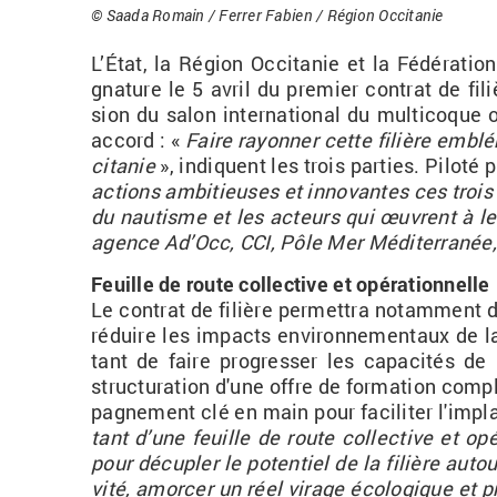
© Saada Ro­main / Fer­rer Fa­bien / Ré­gion Oc­ci­ta­nie
L’État, la Ré­gion Oc­ci­ta­nie et la Fé­dé­ra­t
gna­ture le 5
avril du pre­mier contrat de fi­li
sion du salon in­ter­na­tio­nal du mul­ti­coque
ac­cord
: «
Faire rayon­ner cette fi­lière em­bl
ci­ta­nie
», in­diquent les trois par­ties. Pi­loté
ac­tions am­bi­tieuses et in­no­vantes ces trois
du nau­tisme et les ac­teurs qui œuvrent à l
agence Ad’Occ, CCI, Pôle Mer Mé­di­ter­ra­née, 
Feuille de route col­lec­tive et opé­ra­tion­nelle
Le contrat de fi­lière per­met­tra no­tam­ment d
ré­duire les im­pacts en­vi­ron­ne­men­taux de 
tant de faire pro­gres­ser les ca­pa­ci­tés de r
struc­tu­ra­tion d'une offre de for­ma­tion com
pa­gne­ment clé en main pour fa­ci­li­ter l'im­pla
tant d’une feuille de route col­lec­tive et opé
pour dé­cu­pler le po­ten­tiel de la fi­lière au­to
vité, amor­cer un réel vi­rage éco­lo­gique et pr