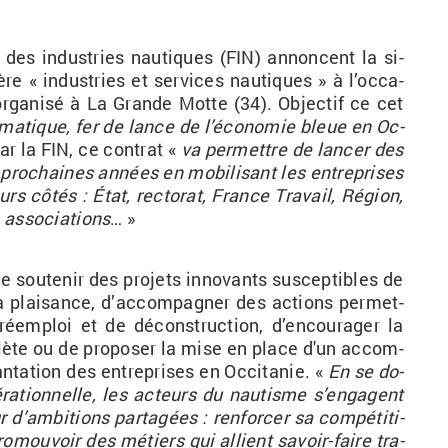
ion des in­dus­tries nau­tiques (FIN) an­noncent la si­
ère «
in­dus­tries et ser­vices nau­tiques
» à l’oc­ca­
 or­ga­nisé à La Grande Motte (34). Ob­jec­tif ce cet
é­ma­tique, fer de lance de l’éco­no­mie bleue en Oc­
 par la FIN, ce contrat «
va per­mettre de lan­cer des
 pro­chaines an­nées en mo­bi­li­sant les en­tre­prises
eurs côtés
: État, rec­to­rat, France Tra­vail, Ré­gion,
as­so­cia­tions
…
»
e sou­te­nir des pro­jets in­no­vants sus­cep­tibles de
la plai­sance, d’ac­com­pa­gner des ac­tions per­met­
é­em­ploi et de dé­cons­truc­tion, d’en­cou­ra­ger la
­plète ou de pro­po­ser la mise en place d'un ac­com­
n­ta­tion des en­tre­prises en Oc­ci­ta­nie. «
En se do­
­ra­tion­nelle, les ac­teurs du nau­tisme s’en­gagent
ur d’am­bi­tions par­ta­gées
: ren­for­cer sa com­pé­ti­ti­
o­mou­voir des mé­tiers qui al­lient sa­voir-faire tra­