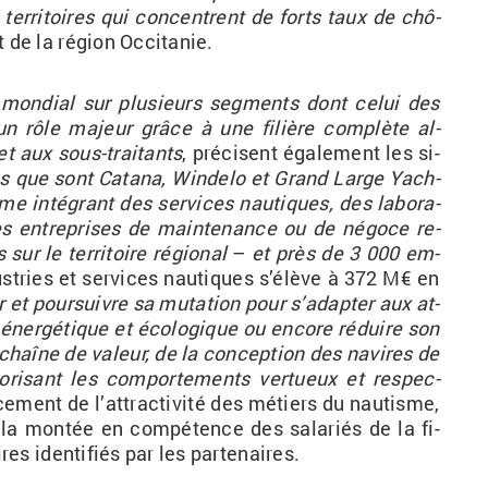
s ter­ri­toires qui concentrent de forts taux de chô­
de la ré­gion Oc­ci­ta­nie.
er mon­dial sur plu­sieurs seg­ments dont celui des
e un rôle ma­jeur grâce à une fi­lière com­plète al­
et aux sous-trai­tants
, pré­cisent éga­le­ment les si­
ns que sont Ca­tana, Win­delo et Grand Large Yach­
ème in­té­grant des ser­vices nau­tiques, des la­bo­ra­
es en­tre­prises de main­te­nance ou de né­goce re­
sur le ter­ri­toire ré­gio­nal
–
et près de 3
000
em­
­dus­tries et ser­vices nau­tiques s’élève à 372
M€ en
er et pour­suivre sa mu­ta­tion pour s’adap­ter aux at­
n éner­gé­tique et éco­lo­gique ou en­core ré­duire son
chaîne de va­leur, de la concep­tion des na­vires de
o­ri­sant les com­por­te­ments ver­tueux et res­pec­
­ce­ment de l’at­trac­ti­vité des mé­tiers du nau­tisme,
 la mon­tée en com­pé­tence des sa­la­riés de la fi­
res iden­ti­fiés par les par­te­naires.