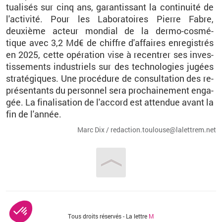
tua­li­sés sur cinq ans, ga­ran­tis­sant la conti­nuité de
l'ac­ti­vité. Pour les La­bo­ra­toires Pierre Fabre,
deuxième ac­teur mon­dial de la
dermo-cos­mé­
tique
avec 3,2
Md€ de chiffre d'af­faires en­re­gis­trés
en 2025, cette opé­ra­tion vise à re­cen­trer ses in­ves­
tis­se­ments in­dus­triels sur des tech­no­lo­gies ju­gées
stra­té­giques. Une pro­cé­dure de consul­ta­tion des re­
pré­sen­tants du per­son­nel sera pro­chai­ne­ment en­ga­
gée. La fi­na­li­sa­tion de l'ac­cord est at­ten­due avant la
fin de l'an­née.
Marc Dix / re­dac­tion.​tou­lou­se@​la­let­trem.​net
Vous êtes ici
Tous droits réservés - La lettre
M