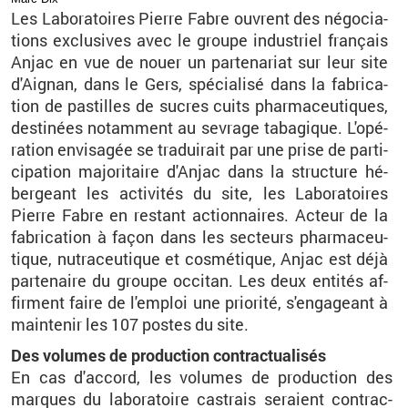
Les La­bo­ra­toires Pierre Fabre ouvrent des né­go­cia­
tions ex­clu­sives avec le groupe in­dus­triel fran­çais
Anjac en vue de nouer un par­te­na­riat sur leur site
d'Ai­gnan, dans le Gers, spé­cia­lisé dans la fa­bri­ca­
tion de pas­tilles de sucres cuits phar­ma­ceu­tiques,
des­ti­nées no­tam­ment au se­vrage ta­ba­gique.
L'opé­
ra­tion en­vi­sa­gée se tra­dui­rait par une prise de par­ti­
ci­pa­tion ma­jo­ri­taire
d'An­jac
dans la struc­ture hé­
ber­geant les ac­ti­vi­tés du site, les La­bo­ra­toires
Pierre Fabre en res­tant ac­tion­naires.
​
Ac­teur de la
fa­bri­ca­tion à façon dans les sec­teurs phar­ma­ceu­
tique, nu­tra­ceu­tique et cos­mé­tique, Anjac est déjà
par­te­naire du groupe oc­ci­tan. Les deux en­ti­tés af­
firment faire de l'em­ploi une prio­rité, s'en­ga­geant à
main­te­nir les 107
postes du site.
Des vo­lumes de pro­duc­tion contrac­tua­li­sés
En cas d'ac­cord, les vo­lumes de pro­duc­tion des
marques du la­bo­ra­toire cas­trais se­raient contrac­