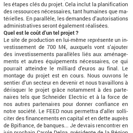
les étapes clés du pro­jet. Cela in­clut la pla­ni­fi­ca­tion
des res­sources né­ces­saires, tant hu­maines que ma­
té­rielles. En pa­ral­lèle, les de­mandes d’au­to­ri­sa­tions
ad­mi­nis­tra­tives se­ront éga­le­ment réa­li­sées.
Quel est le coût d’un tel pro­jet ?
Le site de pro­duc­tion en lui-même re­pré­sente un in­
ves­tis­se­ment de 700 M€, aux­quels vont s’ajou­ter
des in­ves­tis­se­ments pa­ral­lèles liés aux amé­na­ge­
ments et autres équi­pe­ments né­ces­saires, ce qui
pour­rait at­teindre le mil­liard d’eu­ros au final. Le
mon­tage du pro­jet est en cours. Nous ou­vrons le
sen­tier d’un sec­teur en de­ve­nir et nous tra­vaillons à
dé­ris­quer le pro­jet grâce no­tam­ment à des par­te­
naires tels que Schnei­der Elec­tric et à la force de
nos autres par­te­naires pour don­ner confiance en
notre so­ciété. Le FEED nous per­met­tra d’al­ler sol­li­
ci­ter des fi­nan­ce­ments en ca­pi­tal et en dette au­près
de Bpi­france, de banques... Je de­vrais ren­con­trer en
juin pro­chain Ca­role Delga, pré­si­dente de la Ré­gion