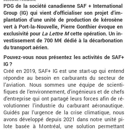
PDG de la so­ciété ca­na­dienne SAF + In­ter­na­tio­nal
Group (IG) qui vient d’of­fi­cia­li­ser son pro­jet d’im­
plan­ta­tion d’une unité de pro­duc­tion de ké­ro­sène
vert à Port-la-Nou­velle, Pierre Gon­thier évoque en
ex­clu­si­vité pour
La Lettre M
cette opé­ra­tion. Un in­
ves­tis­se­ment de 700 M€ dédié à la dé­car­bo­na­tion
du trans­port aé­rien.
Pou­vez-vous nous pré­sen­tez les ac­ti­vi­tés de SAF+
IG ?
Créé en 2019, SAF+ IG est une start-up qui en­tend
ré­pondre au be­soin en car­bu­rants du sec­teur de
l’avia­tion. Nous sommes une équipe de scien­ti­
fiques de l’en­vi­ron­ne­ment, d’in­gé­nieurs et de chefs
d’en­tre­prise qui ont par­tagé leurs forces afin de ré­
vo­lu­tion­ner l’in­dus­trie du car­bu­rant aé­ro­nau­tique.
Gui­dés par l’ur­gence de la crise cli­ma­tique, nous
avons dé­ve­loppé de­puis 2021 dans notre unité pi­
lote basée à Mont­réal, une so­lu­tion per­met­tant