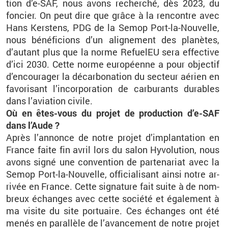
tion d’e-SAF, nous avons re­cher­ché, dès 2023, du
fon­cier. On peut dire que grâce à la ren­contre avec
Hans Kers­tens, PDG de la Semop Port-la-Nou­velle,
nous bé­né­fi­cions d’un ali­gne­ment des pla­nètes,
d’au­tant plus que la norme Re­fue­lEU sera ef­fec­tive
d’ici 2030. Cette norme eu­ro­péenne a pour ob­jec­tif
d’en­cou­ra­ger la dé­car­bo­na­tion du sec­teur aé­rien en
fa­vo­ri­sant l’in­cor­po­ra­tion de car­bu­rants du­rables
dans l’avia­tion ci­vile.
Où en êtes-vous du pro­jet de pro­duc­tion d’e-SAF
dans l’Aude ?
Après l’an­nonce de notre pro­jet d’im­plan­ta­tion en
France
faite fin avril lors du salon Hy­vo­lu­tion, n
ous
avons signé une conven­tion de par­te­na­riat avec la
Semop Port-la-Nou­velle, of­fi­cia­li­sant ainsi notre ar­
ri­vée en France. Cette si­gna­ture fait suite à de nom­
breux échanges avec cette so­ciété et éga­le­ment à
ma vi­site du site por­tuaire. Ces échanges ont été
menés en pa­ral­lèle de l’avan­ce­ment de notre pro­jet