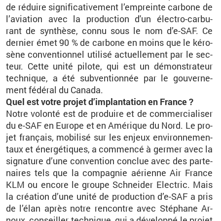
de ré­duire si­gni­fi­ca­ti­ve­ment l’em­preinte car­bone de
l’avia­tion avec la pro­duc­tion d'un élec­tro-car­bu­
rant de syn­thèse, connu sous le nom d’e-SAF. Ce
der­nier émet 90 % de car­bone en moins que le ké­ro­
sène conven­tion­nel uti­lisé ac­tuel­le­ment par le sec­
teur. Cette unité pi­lote, qui est un dé­mons­tra­teur
tech­nique, a été sub­ven­tion­née par le gou­ver­ne­
ment fé­dé­ral du Ca­nada.
Quel est votre pro­jet d’im­plan­ta­tion en France ?
Notre vo­lonté est de pro­duire et de com­mer­cia­li­ser
du e-SAF en Eu­rope et en Amé­rique du Nord. Le pro­
jet fran­çais, mo­bi­lisé sur les en­jeux en­vi­ron­ne­men­
taux et éner­gé­tiques, a com­mencé à ger­mer avec la
si­gna­ture d’une conven­tion conclue avec des par­te­
naires tels que la com­pa­gnie aé­rienne Air France
KLM ou en­core le groupe Schnei­der Elec­tric. Mais
la créa­tion d’une unité de pro­duc­tion d’e-SAF a pris
de l’élan après notre ren­contre avec Sté­phane Ar­
noux, conseiller tech­nique, qui a dé­ve­loppé le pro­jet