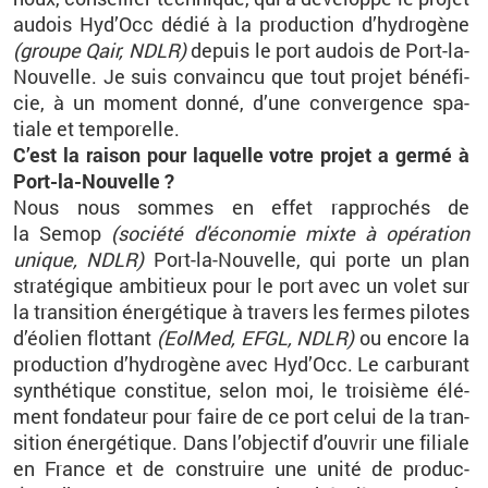
au­dois Hy­d’Occ dédié à la pro­duc­tion d’hy­dro­gène
(groupe Qair, NDLR)
de­puis le port au­dois de Port-la-
Nou­velle. Je suis convaincu que tout pro­jet bé­né­fi­
cie, à un mo­ment donné, d’une conver­gence spa­
tiale et tem­po­relle.
C’est la rai­son pour la­quelle votre pro­jet a germé à
Port-la-Nou­velle ?
Nous nous sommes en effet rap­pro­chés de
la Semop
(so­ciété d'éco­no­mie mixte à opé­ra­tion
unique, NDLR)
Port-la-Nou­velle, qui porte un plan
stra­té­gique am­bi­tieux pour le port avec un volet sur
la tran­si­tion éner­gé­tique à tra­vers les fermes pi­lotes
d’éo­lien flot­tant
(Eol­Med, EFGL, NDLR)
ou en­core la
pro­duc­tion d’hy­dro­gène avec Hy­d’Occ. Le car­bu­rant
syn­thé­tique consti­tue, selon moi, le troi­sième élé­
ment fon­da­teur pour faire de ce port celui de la tran­
si­tion éner­gé­tique. Dans l’ob­jec­tif d’ou­vrir une fi­liale
en France et de construire une unité de pro­duc­