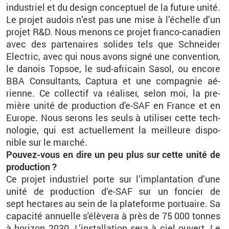
in­dus­triel et du de­sign concep­tuel de la fu­ture unité.
Le pro­jet au­dois n’est pas une mise à l’échelle d’un
pro­jet R&D. Nous me­nons ce pro­jet franco-ca­na­dien
avec des par­te­naires so­lides tels que Schnei­der
Elec­tric, avec qui nous avons signé une conven­tion,
le da­nois Top­soe, le sud-afri­cain Sasol, ou en­core
BBA Consul­tants, Cap­tura et une com­pa­gnie aé­
rienne. Ce col­lec­tif va réa­li­ser, selon moi, la pre­
mière unité de pro­duc­tion d'e-SAF en France et en
Eu­rope. Nous se­rons les seuls à uti­li­ser cette tech­
no­lo­gie, qui est ac­tuel­le­ment la meilleure dis­po­
nible sur le mar­ché.
Pou­vez-vous en dire un peu plus sur cette unité de
pro­duc­tion ?
Ce pro­jet in­dus­triel porte sur l’im­plan­ta­tion d’une
unité de pro­duc­tion d’e-SAF sur un fon­cier de
sept hec­tares au sein de la pla­te­forme por­tuaire.
Sa
ca­pa­cité an­nuelle s'élè­vera à près de 75 000 tonnes
à ho­ri­zon 2030. L’ins­tal­la­tion sera à ciel ou­vert. Le