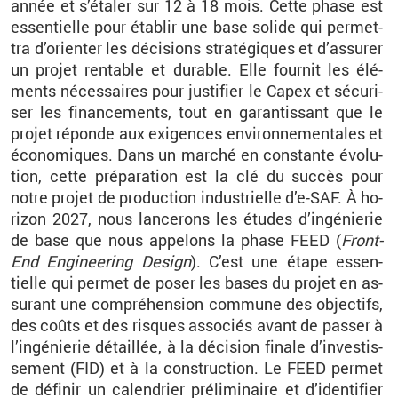
année et s’éta­ler sur 12 à 18 mois. Cette phase est
es­sen­tielle pour éta­blir une base so­lide qui per­met­
tra d’orien­ter les dé­ci­sions stra­té­giques et d’as­su­rer
un pro­jet ren­table et du­rable. Elle four­nit les élé­
ments né­ces­saires pour jus­ti­fier le Capex et sé­cu­ri­
ser les fi­nan­ce­ments, tout en ga­ran­tis­sant que le
pro­jet ré­ponde aux exi­gences en­vi­ron­ne­men­tales et
éco­no­miques. Dans un mar­ché en constante évo­lu­
tion, cette pré­pa­ra­tion est la clé du suc­cès pour
notre pro­jet de pro­duc­tion in­dus­trielle d’e-SAF. À ho­
ri­zon 2027, nous lan­ce­rons les études d’in­gé­nie­rie
de base que nous ap­pe­lons la phase FEED (
Front-
End En­gi­nee­ring De­sign
). C’est une étape es­sen­
tielle qui per­met de poser les bases du pro­jet en as­
su­rant une com­pré­hen­sion com­mune des ob­jec­tifs,
des coûts et des risques as­so­ciés avant de pas­ser à
l’in­gé­nie­rie dé­taillée, à la dé­ci­sion fi­nale d’in­ves­tis­
se­ment (FID) et à la construc­tion. Le FEED per­met
de dé­fi­nir un ca­len­drier pré­li­mi­naire et d’iden­ti­fier