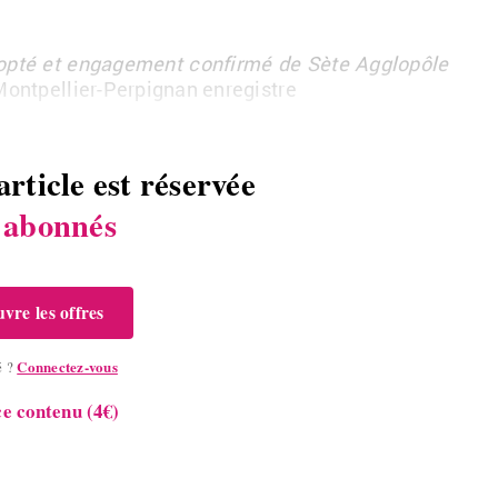
dopté et en­ga­ge­ment confirmé de Sète Ag­glo­pôle
ont­pel­lier-Per­pi­gnan en­re­gistre
article est réservée
s
abonnés
vre les offres
Connectez-vous
é ?
e contenu (4€)