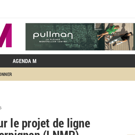
AGENDA M
BONNER
6
 le projet de ligne
Perpignan (LNMP)