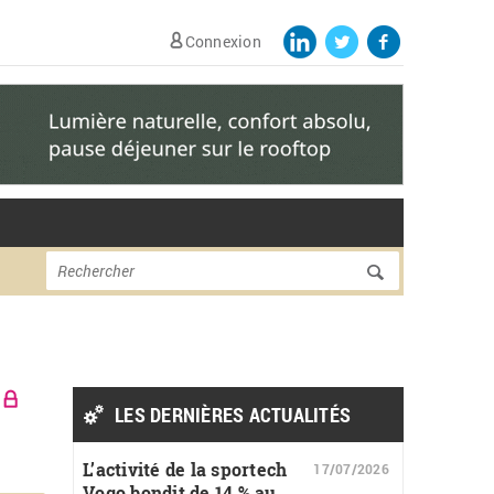
Connexion
Formulaire de
Rechercher
recherche
LES DERNIÈRES ACTUALITÉS
L’activité de la sportech
17/07/2026
Vogo bondit de 14 % au