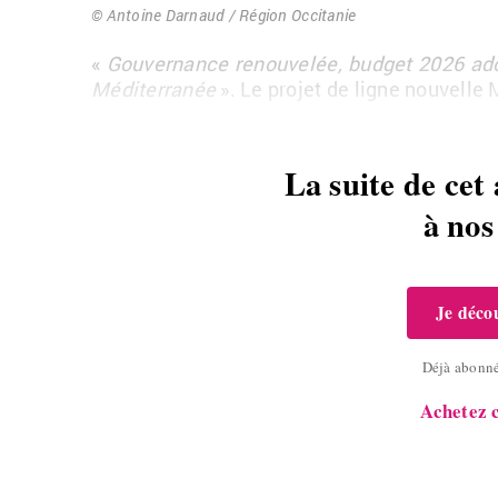
© An­toine Dar­naud / Ré­gion Oc­ci­ta­nie
«
Gou­ver­nance re­nou­ve­lée, bud­get 2026 a
Mé­di­ter­ra­née
». Le pro­jet de ligne nou­velle M
La suite de cet 
à no
Je décou
Déjà abonn
Achetez c