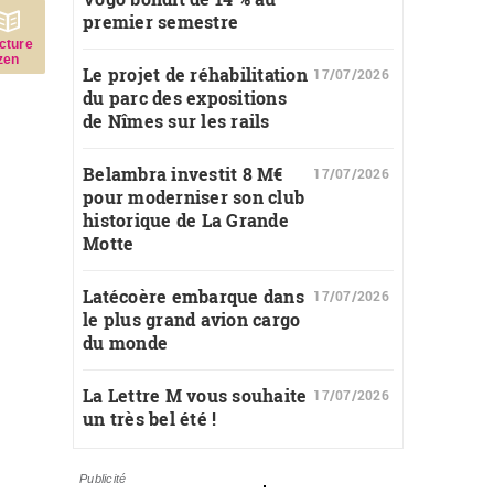
premier semestre
c­ture
zen
Le projet de réhabilitation
17/07/2026
du parc des expositions
de Nîmes sur les rails
Belambra investit 8 M€
17/07/2026
pour moderniser son club
historique de La Grande
Motte
Latécoère embarque dans
17/07/2026
le plus grand avion cargo
du monde
La Lettre M vous souhaite
17/07/2026
un très bel été !
Publicité