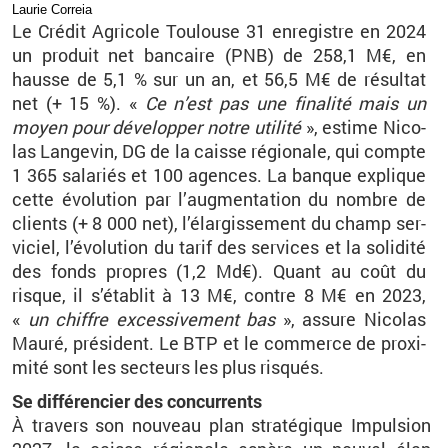
Lau­rie Cor­reia
Le Cré­dit Agri­cole Tou­louse
31 en­re­gistre en 2024
un pro­duit net ban­caire (PNB) de 258,1
M€, en
hausse de 5,1
% sur un an, et 56,5
M€ de ré­sul­tat
net (+
15
%). «
Ce n’est pas une fi­na­lité mais un
moyen pour dé­ve­lop­per notre uti­lité
», es­time Ni­co­
las Lan­ge­vin, DG de la caisse ré­gio­nale, qui compte
1
365
sa­la­riés et 100
agences. La banque ex­plique
cette évo­lu­tion par l’aug­men­ta­tion du nombre de
clients (+
8
000 net), l’élar­gis­se­ment du champ ser­
vi­ciel, l’évo­lu­tion du tarif des ser­vices et la so­li­dité
des fonds propres (1,2
Md€). Quant au coût du
risque, il s’éta­blit à 13
M€, contre 8
M€ en 2023,
«
un chiffre ex­ces­si­ve­ment bas
», as­sure Ni­co­las
Mauré, pré­sident. Le BTP et le com­merce de proxi­
mité sont les sec­teurs les plus ris­qués.
Se dif­fé­ren­cier des concur­rents
À tra­vers son nou­veau plan stra­té­gique Im­pul­sion