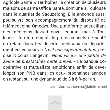
Agri­cole Santé
&
Ter­ri­toires, la créa­tion de plu­sieurs
mai­sons de santé Of­fice Santé, dont une à Tou­louse
dans le quar­tier de Saou­ze­long. Elle an­nonce aussi
pour­suivre son ac­com­pa­gne­ment du dis­po­si­tif de
té­lé­mé­de­cine Ome­dys. Une pla­te­forme ac­cueillant
des mé­de­cins de­vrait ou­vrir cou­rant mai à Tou­
louse
; le re­cru­te­ment de pro­fes­sion­nels de santé
en re­lais dans les dé­serts mé­di­caux du dé­par­te­
ment est en cours. «
C’est une ex­pé­ri­men­ta­tion,
pré­
cise Ni­co­las Lan­ge­vin
. Nous vi­sons une pe­tite di­
zaine de pres­ta­taires cette année.
» La banque co­
opé­ra­tive et mu­tua­liste am­bi­tionne enfin de dé­ve­
lop­per son PNB dans les deux pro­chaines an­nées
en res­tant sur une dy­na­mique de 5 à 6
% par an.
Lau­rie Cor­reia / cor­reia@​la­let­trem.​net