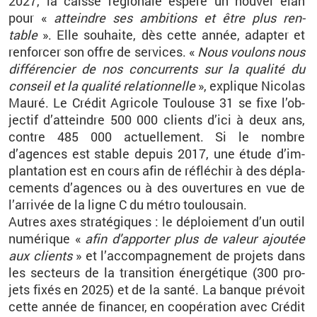
2027, la caisse ré­gio­nale es­père un nou­vel élan
pour «
at­teindre ses am­bi­tions et être plus ren­
table
». Elle sou­haite, dès cette année, adap­ter et
ren­for­cer son offre de ser­vices. «
Nous vou­lons nous
dif­fé­ren­cier de nos concur­rents sur la qua­lité du
conseil et la qua­lité re­la­tion­nelle
», ex­plique Ni­co­las
Mauré. Le Cré­dit Agri­cole Tou­louse
31 se fixe l’ob­
jec­tif d’at­teindre 500
000
clients d’ici à deux ans,
contre 485
000 ac­tuel­le­ment. Si le nombre
d’agences est stable de­puis 2017, une étude d’im­
plan­ta­tion est en cours afin de ré­flé­chir à des dé­pla­
ce­ments d’agences ou à des ou­ver­tures en vue de
l’ar­ri­vée de la ligne
C du métro tou­lou­sain.
Autres axes stra­té­giques
: le dé­ploie­ment d’un outil
nu­mé­rique «
afin d'ap­por­ter plus de va­leur ajou­tée
aux clients
» et l’ac­com­pa­gne­ment de pro­jets dans
les sec­teurs de la tran­si­tion éner­gé­tique (300
pro­
jets fixés en 2025) et de la santé. La banque pré­voit
cette année de fi­nan­cer, en co­opé­ra­tion avec Cré­dit