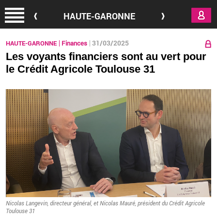
Aller au contenu principal
HAUTE-GARONNE
31/03/2025
HAUTE-GARONNE
Finances
Les voyants financiers sont au vert pour
le Crédit Agricole Toulouse 31
Ni­co­las Lan­ge­vin, di­rec­teur gé­né­ral, et Ni­co­las Mauré, pré­sident du Cré­dit Agri­cole
Tou­louse 31