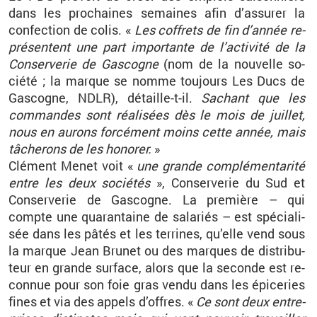
dans les pro­chaines se­maines afin d’as­su­rer la
confec­tion de colis. «
Les cof­frets de fin d’an­née re­
pré­sentent une part im­por­tante de l’ac­ti­vité de la
Conser­ve­rie de Gas­cogne
(nom de la nou­velle so­
ciété
; la marque se nomme tou­jours Les Ducs de
Gas­cogne, NDLR), dé­taille-t-il.
Sa­chant que les
com­mandes sont réa­li­sées dès le mois de juillet,
nous en au­rons for­cé­ment moins cette année, mais
tâ­che­rons de les ho­no­rer.
»
Clé­ment Menet voit «
une grande com­plé­men­ta­rité
entre les deux so­cié­tés
», Conser­ve­rie du Sud et
Conser­ve­rie de Gas­cogne. La pre­mière –
qui
compte une qua­ran­taine de sa­la­riés
– est spé­cia­li­
sée dans les pâtés et les ter­rines, qu’elle vend sous
la marque Jean Bru­net ou des marques de dis­tri­bu­
teur en grande sur­face, alors que la se­conde est re­
con­nue pour son foie gras vendu dans les épi­ce­ries
fines et via des ap­pels d’offres. «
Ce sont deux en­tre­