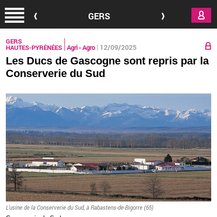
Aller au contenu principal
GERS
GERS
12/09/2025
HAUTES-PYRÉNÉES
Agri - Agro
Les Ducs de Gascogne sont repris par la
Conserverie du Sud
L’usine de la Conser­ve­rie du Sud, à Ra­bas­tens-de-Bi­gorre (65)