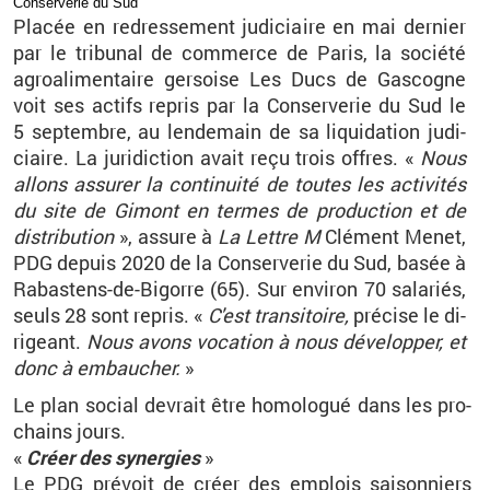
Conser­ve­rie du Sud
Pla­cée en re­dres­se­ment ju­di­ciaire en mai der­nier
par le tri­bu­nal de com­merce de Paris, la so­ciété
agroa­li­men­taire ger­soise Les Ducs de Gas­cogne
voit ses ac­tifs re­pris par la Conser­ve­rie du Sud le
5
sep­tembre, au len­de­main de sa li­qui­da­tion ju­di­
ciaire.
La ju­ri­dic­tion avait reçu trois offres.
«
Nous
al­lons as­su­rer la conti­nuité de toutes les ac­ti­vi­tés
du site de Gi­mont en termes de pro­duc­tion et de
dis­tri­bu­tion
», as­sure à
La Lettre
M
Clé­ment Menet,
PDG de­puis 2020 de la
Conser­ve­rie du Sud,
basée à
Ra­bas­tens-de-Bi­gorre (65). Sur en­vi­ron 70
sa­la­riés,
seuls 28 sont re­pris. «
C'est tran­si­toire,
pré­cise le di­
ri­geant.
Nous avons vo­ca­tion à nous dé­ve­lop­per, et
donc à em­bau­cher.
»
Le plan so­cial de­vrait être ho­mo­lo­gué dans les pro­
chains jours.
«
Créer des sy­ner­gies
»
Le PDG pré­voit de créer des em­plois sai­son­niers