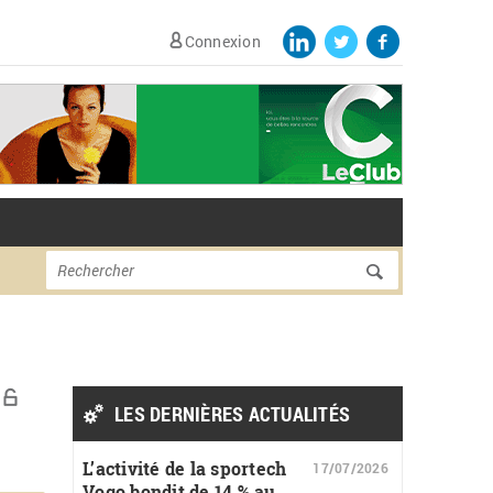
Connexion
Formulaire de
Rechercher
recherche
LES DERNIÈRES ACTUALITÉS
L’activité de la sportech
17/07/2026
Vogo bondit de 14 % au