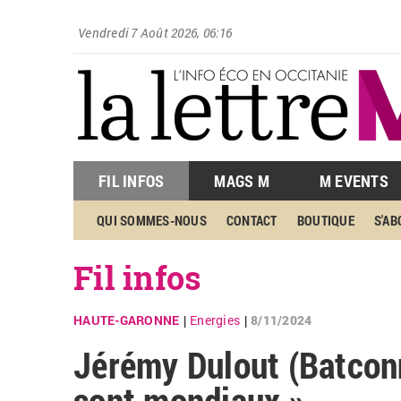
Vendredi 7 Août 2026, 06:16
FIL INFOS
MAGS M
M EVENTS
QUI SOMMES-NOUS
CONTACT
BOUTIQUE
S'A
Fil infos
HAUTE-GARONNE
Energies
8/11/2024
|
|
Jérémy Dulout (Batconn
sont mondiaux »