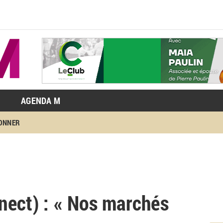
AGENDA M
BONNER
ect) : « ​Nos marchés