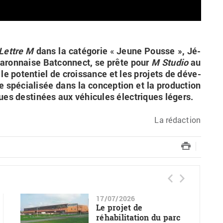
Lettre
M
dans la ca­té­go­rie
«
Jeune Pousse
», Jé­
ga­ron­naise Bat­con­nect, se prête pour
M
Stu­dio
au
 le po­ten­tiel de crois­sance et les pro­jets de dé­ve­
ise spé­cia­li­sée dans la concep­tion et la pro­duc­tion
es des­ti­nées aux vé­hi­cules élec­triques lé­gers.
La ré­dac­tion
17/07/2026
Le projet de
réhabilitation du parc