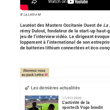
© La Lettre M
Lau­réat des Mas­ters Oc­ci­ta­nie Ouest de
La 
rémy Du­lout, fon­da­teur de la start-up haut-
jeu de l’in­ter­view vidéo. Le di­ri­geant évoque
lop­pe­ment à l’in­ter­na­tio­nal de son en­tre­pr
de bat­te­ries li­thium connec­tées et éco-conçu
Les dernières actualités
17/07/2026
L’activité de la
sportech Vogo bondit