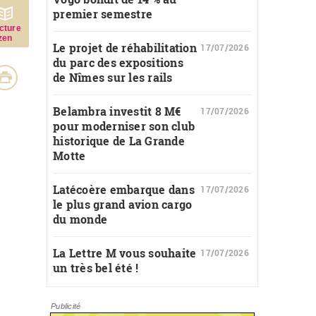
premier semestre
c­ture
zen
Le projet de réhabilitation
17/07/2026
du parc des expositions
de Nîmes sur les rails
Belambra investit 8 M€
17/07/2026
pour moderniser son club
historique de La Grande
Motte
Latécoère embarque dans
17/07/2026
le plus grand avion cargo
du monde
La Lettre M vous souhaite
17/07/2026
un très bel été !
Publicité