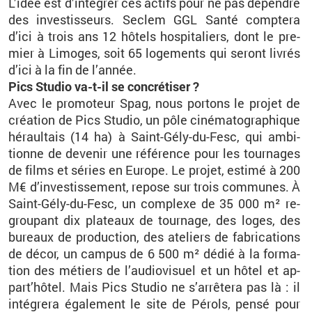
L’idée est d’in­té­grer ces ac­tifs pour ne pas dé­pendre
des in­ves­tis­seurs. Se­clem GGL Santé comp­tera
d’ici à trois ans 12 hô­tels hos­pi­ta­liers, dont le pre­
mier à Li­moges, soit 65 lo­ge­ments qui se­ront li­vrés
d’ici à la fin de l’an­née.
Pics Stu­dio va-t-il se concré­ti­ser ?
Avec le pro­mo­teur Spag, nous por­tons le pro­jet de
créa­tion de Pics Stu­dio, un pôle ci­né­ma­to­gra­phique
hé­raul­tais (14 ha) à Saint-Gély-du-Fesc, qui am­bi­
tionne de de­ve­nir une ré­fé­rence pour les tour­nages
de films et sé­ries en Eu­rope. Le pro­jet, es­timé à 200
M€ d’in­ves­tis­se­ment, re­pose sur trois com­munes. À
Saint-Gély-du-Fesc, un com­plexe de 35 000 m² re­
grou­pant dix pla­teaux de tour­nage, des loges, des
bu­reaux de pro­duc­tion, des ate­liers de fa­bri­ca­tions
de décor, un cam­pus de 6 500 m² dédié à la for­ma­
tion des mé­tiers de l’au­dio­vi­suel et un hôtel et ap­
part’hô­tel. Mais Pics Stu­dio ne s’ar­rê­tera pas là : il
in­té­grera éga­le­ment le site de Pé­rols, pensé pour