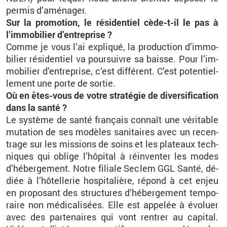
per­mis d’amé­na­ger.
Sur la pro­mo­tion, le ré­si­den­tiel cède-t-il le pas à
l’im­mo­bi­lier d’en­tre­prise ?
Comme je vous l’ai ex­pli­qué, la pro­duc­tion d’im­mo­
bi­lier ré­si­den­tiel va pour­suivre sa baisse. Pour l’im­
mo­bi­lier d’en­tre­prise, c’est dif­fé­rent. C’est po­ten­tiel­
le­ment une porte de sor­tie.
Où en êtes-vous de votre stra­té­gie de di­ver­si­fi­ca­tion
dans la santé ?
Le sys­tème de santé fran­çais connaît une vé­ri­table
mu­ta­tion de ses mo­dèles sa­ni­taires avec un re­cen­
trage sur les mis­sions de soins et les pla­teaux tech­
niques qui oblige l’hô­pi­tal à ré­in­ven­ter les modes
d’hé­ber­ge­ment. Notre fi­liale Se­clem GGL Santé, dé­
diée à l’hô­tel­le­rie hos­pi­ta­lière, ré­pond à cet enjeu
en pro­po­sant des struc­tures d’hé­ber­ge­ment tem­po­
raire non mé­di­ca­li­sées. Elle est ap­pe­lée à évo­luer
avec des par­te­naires qui vont ren­trer au ca­pi­tal.