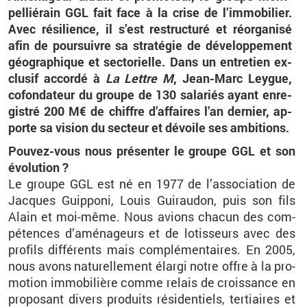
pel­lié­rain GGL fait face à la crise de l’im­mo­bi­lier.
Avec ré­si­lience, il s’est re­struc­turé et ré­or­ga­nisé
afin de pour­suivre sa stra­té­gie de dé­ve­lop­pe­ment
géo­gra­phique et sec­to­rielle. Dans un en­tre­tien ex­
clu­sif ac­cordé à
La Lettre M
, Jean-Marc Leygue,
co­fon­da­teur du groupe de 130 sa­la­riés ayant en­re­
gis­tré 200 M€ de chiffre d’af­faires l’an der­nier, ap­
porte sa vi­sion du sec­teur et dé­voile ses am­bi­tions.
Pou­vez-vous nous pré­sen­ter le groupe GGL et son
évo­lu­tion ?
Le groupe GGL est né en 1977 de l’as­so­cia­tion de
Jacques Guip­poni, Louis Gui­rau­don, puis son fils
Alain et moi-même. Nous avions cha­cun des com­
pé­tences d’amé­na­geurs et de lo­tis­seurs avec des
pro­fils dif­fé­rents mais com­plé­men­taires. En 2005,
nous avons na­tu­rel­le­ment élargi notre offre à la pro­
mo­tion im­mo­bi­lière comme re­lais de crois­sance en
pro­po­sant di­vers pro­duits ré­si­den­tiels, ter­tiaires et