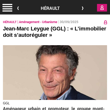
Aller au contenu principal
HÉRAULT
30/09/2025
HÉRAULT
Aménagement - Urbanisme
Jean-Marc Leygue ( GGL) : « L’immobilier
doit s’autoréguler »
GGL
Amé­na­geur ur­bain et pro­mo­teur, le groupe mont­