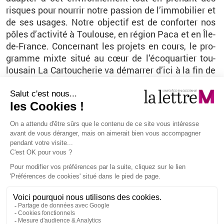
risques pour nour­rir notre pas­sion de l’im­mo­bi­lier et
de ses usages. Notre ob­jec­tif est de confor­ter nos
pôles d’ac­ti­vité à Tou­louse, en ré­gion Paca et en Île-
de-France. Concer­nant les pro­jets en cours, le pro­
gramme mixte situé au cœur de l’éco­quar­tier tou­
lou­sain La Car­tou­che­rie va dé­mar­rer d’ici à la fin de
l’an­née avec 132 lo­ge­ments et des bu­reaux en rez-
de-chaus­sée (18 000 m² de sur­face de plan­cher).
Nous avons éga­le­ment des su­jets à La Crau, dans le
Var, et à Istres, dans les Bouches-du-Rhône. Nous
avons aussi ac­quis au­près de l’État le Fort de Buc,
un an­cien fort mi­li­taire aban­donné dans les Yve­
lines. Quelque 220 lo­ge­ments, une crèche et des
com­merces (30 000 m² de sur­face de plan­cher) ver­
ront le jour au sein de ce site his­to­rique.
Pro­pos re­cueillis par Vé­ro­nique Coll / coll@​la­let­trem.​net