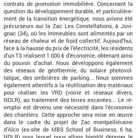
contrats de pro­mo­tion im­mo­bi­lière. Concer­nant la
ques­tion du dé­ve­lop­pe­ment du­rable, et par­ti­cu­liè­re­
ment de la tran­si­tion éner­gé­tique, nous avions été
pré­cur­seurs sur la Zac Les Constel­la­tions, à Ju­vi­
gnac (34), où les im­meubles sont ali­men­tés par un
ré­seau de cha­leur et de froid col­lec­tif. Au­jour­d’hui,
face à la hausse du prix de l’élec­tri­cité, les ré­si­dents
d’un T3 réa­lisent 1 000 € d’éco­no­mie, ob­te­nant ainsi
du pou­voir d’achat. Nous dé­ve­lop­pons éga­le­ment
des ré­seaux de géo­ther­mie, du so­laire pho­to­vol­
taïque, des om­brières de par­king... Nous sommes
éga­le­ment at­ten­tifs à la réuti­li­sa­tion des ma­té­riaux
pour réa­li­ser les VRD (voi­rie et ré­seaux di­vers,
NDLR), au trai­te­ment des terres ex­ca­vées... Le ré­
em­ploi est de­venu une né­ces­sité dans l’éco­no­mie
des chan­tiers. Cette ap­proche sera mise en œuvre
dans le cadre du pro­jet de Zac mont­pel­lié­raine
d’Alco (ex-site de MBS School of Bu­si­ness, 6 ha,
NDLR) pour le­quel nous al­lons bien­tôt dé­po­ser le