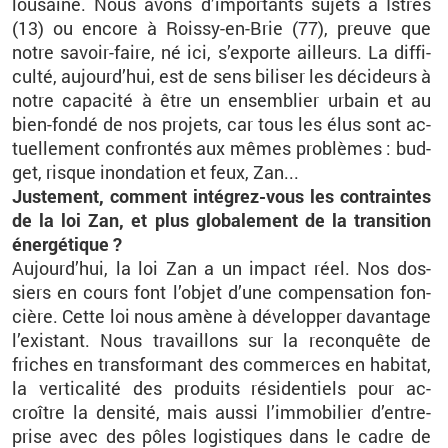
lou­saine. Nous avons d’im­por­tants su­jets à Istres
(13) ou en­core à Roissy-en-Brie (77), preuve que
notre sa­voir-faire, né ici, s’ex­porte ailleurs. La dif­fi­
culté, au­jour­d’hui, est de sens bi­li­ser les dé­ci­deurs à
notre ca­pa­cité à être un en­sem­blier ur­bain et au
bien-fondé de nos pro­jets, car tous les élus sont ac­
tuel­le­ment confron­tés aux mêmes pro­blèmes : bud­
get, risque inon­da­tion et feux, Zan...
Jus­te­ment, com­ment in­té­grez-vous les contraintes
de la loi Zan, et plus glo­ba­le­ment de la tran­si­tion
éner­gé­tique ?
Au­jour­d’hui, la loi Zan a un im­pact réel. Nos dos­
siers en cours font l’ob­jet d’une com­pen­sa­tion fon­
cière. Cette loi nous amène à dé­ve­lop­per da­van­tage
l’exis­tant. Nous tra­vaillons sur la re­con­quête de
friches en trans­for­mant des com­merces en ha­bi­tat,
la ver­ti­ca­lité des pro­duits ré­si­den­tiels pour ac­
croître la den­sité, mais aussi l’im­mo­bi­lier d’en­tre­
prise avec des pôles lo­gis­tiques dans le cadre de