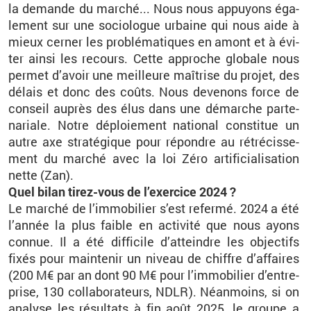
la de­mande du mar­ché... Nous nous ap­puyons éga­
le­ment sur une so­cio­logue ur­baine qui nous aide à
mieux cer­ner les pro­blé­ma­tiques en amont et à évi­
ter ainsi les re­cours. Cette ap­proche glo­bale nous
per­met d’avoir une meilleure maî­trise du pro­jet, des
dé­lais et donc des coûts. Nous de­ve­nons force de
conseil au­près des élus dans une dé­marche par­te­
na­riale. Notre dé­ploie­ment na­tio­nal consti­tue un
autre axe stra­té­gique pour ré­pondre au ré­tré­cis­se­
ment du mar­ché avec la loi Zéro ar­ti­fi­cia­li­sa­tion
nette (Zan).
Quel bilan ti­rez-vous de l’exer­cice 2024 ?
Le mar­ché de l’im­mo­bi­lier s’est re­fermé. 2024 a été
l’an­née la plus faible en ac­ti­vité que nous ayons
connue. Il a été dif­fi­cile d’at­teindre les ob­jec­tifs
fixés pour main­te­nir un ni­veau de chiffre d’af­faires
(200 M€ par an dont 90 M€ pour l’im­mo­bi­lier d’en­tre­
prise, 130 col­la­bo­ra­teurs, NDLR). Néan­moins, si on
ana­lyse les ré­sul­tats à fin août 2025, le groupe a