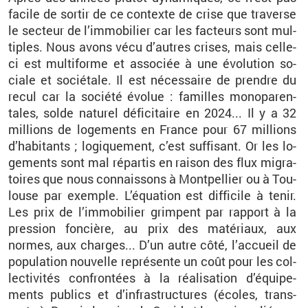
fa­cile de sor­tir de ce contexte de crise que tra­verse
le sec­teur de l’im­mo­bi­lier car les fac­teurs sont mul­
tiples. Nous avons vécu d’autres crises, mais celle-
ci est mul­ti­forme et as­so­ciée à une évo­lu­tion so­
ciale et so­cié­tale. Il est né­ces­saire de prendre du
recul car la so­ciété évo­lue : fa­milles mo­no­pa­ren­
tales, solde na­tu­rel dé­fi­ci­taire en 2024... Il y a 32
mil­lions de lo­ge­ments en France pour 67 mil­lions
d’ha­bi­tants ; lo­gi­que­ment, c’est suf­fi­sant. Or les lo­
ge­ments sont mal ré­par­tis en rai­son des flux mi­gra­
toires que nous connais­sons à Mont­pel­lier ou à Tou­
louse par exemple. L’équa­tion est dif­fi­cile à tenir.
Les prix de l’im­mo­bi­lier grimpent par rap­port à la
pres­sion fon­cière, au prix des ma­té­riaux, aux
normes, aux charges... D’un autre côté, l’ac­cueil de
po­pu­la­tion nou­velle re­pré­sente un coût pour les col­
lec­ti­vi­tés confron­tées à la réa­li­sa­tion d’équi­pe­
ments pu­blics et d’in­fra­struc­tures (écoles, trans­