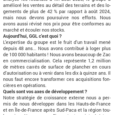
amé­lioré les ventes au dé­tail des ter­rains et des lo­
ge­ments de plus de 42 % par rap­port à août 2024,
mais nous de­vons pour­suivre nos ef­forts. Nous
avons aussi ré­visé nos prix pour être conformes au
mar­ché et écou­ler nos stocks.
Au­jour­d’hui, GGL c’est quoi ?
L’ex­per­tise du groupe est le fruit d’un tra­vail mené
de­puis 48 ans... Nous avons contri­bué à loger plus
de 100 000 ha­bi­tants ! Nous avons beau­coup de Zac
en com­mer­cia­li­sa­tion. Cela re­pré­sente 1,2 mil­lion
de mètres car­rés de sur­face de plan­cher en cours
d’au­to­ri­sa­tion ou à venir dans les dix à quinze ans. Il
nous faut en­core trans­for­mer ces ac­qui­si­tions fon­
cières en opé­ra­tions.
Quels sont vos axes de dé­ve­lop­pe­ment ?
Notre stra­té­gie de crois­sance ex­terne nous a per­
mis de nous dé­ve­lop­per dans les Hauts-de-France
et en Île-de-France après Sud-Paca et la ré­gion tou­