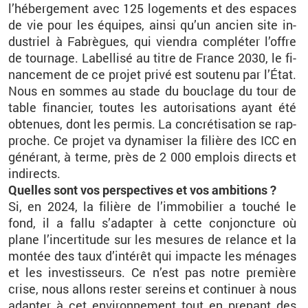
l’hé­ber­ge­ment avec 125 lo­ge­ments et des es­paces
de vie pour les équipes, ainsi qu’un an­cien site in­
dus­triel à Fa­brègues, qui vien­dra com­plé­ter l’offre
de tour­nage. La­bel­lisé au titre de France 2030, le fi­
nan­ce­ment de ce pro­jet privé est sou­tenu par l’État.
Nous en sommes au stade du bou­clage du tour de
table fi­nan­cier, toutes les au­to­ri­sa­tions ayant été
ob­te­nues, dont les per­mis. La concré­ti­sa­tion se rap­
proche. Ce pro­jet va dy­na­mi­ser la fi­lière des ICC en
gé­né­rant, à terme, près de 2 000 em­plois di­rects et
in­di­rects.
Quelles sont vos pers­pec­tives et vos am­bi­tions ?
Si, en 2024, la fi­lière de l’im­mo­bi­lier a tou­ché le
fond, il a fallu s’adap­ter à cette conjonc­ture où
plane l’in­cer­ti­tude sur les me­sures de re­lance et la
mon­tée des taux d’in­té­rêt qui im­pacte les mé­nages
et les in­ves­tis­seurs. Ce n’est pas notre pre­mière
crise, nous al­lons res­ter se­reins et conti­nuer à nous
adap­ter à cet en­vi­ron­ne­ment tout en pre­nant des