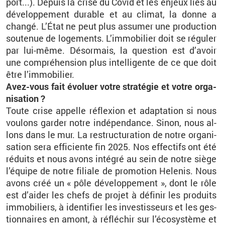
port...). De­puis la crise du Covid et les en­jeux liés au
dé­ve­lop­pe­ment du­rable et au cli­mat, la donne a
changé. L’État ne peut plus as­su­mer une pro­duc­tion
sou­te­nue de lo­ge­ments. L’im­mo­bi­lier doit se ré­gu­ler
par lui-même. Dé­sor­mais, la ques­tion est d’avoir
une com­pré­hen­sion plus in­tel­li­gente de ce que doit
être l’im­mo­bi­lier.
Avez-vous fait évo­luer votre stra­té­gie et votre or­ga­
ni­sa­tion ?
Toute crise ap­pelle ré­flexion et adap­ta­tion si nous
vou­lons gar­der notre in­dé­pen­dance. Sinon, nous al­
lons dans le mur. La re­struc­tu­ra­tion de notre or­ga­ni­
sa­tion sera ef­fi­ciente fin 2025. Nos ef­fec­tifs ont été
ré­duits et nous avons in­té­gré au sein de notre siège
l’équipe de notre fi­liale de pro­mo­tion He­le­nis. Nous
avons créé un « pôle dé­ve­lop­pe­ment », dont le rôle
est d’ai­der les chefs de pro­jet à dé­fi­nir les pro­duits
im­mo­bi­liers, à iden­ti­fier les in­ves­tis­seurs et les ges­
tion­naires en amont, à ré­flé­chir sur l’éco­sys­tème et