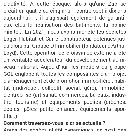
d’ac­ti­vité. À cette époque, alors qu’une Zac se
créait en quatre ou cinq ans – contre sept à dix ans
au­jour­d’hui –, il s’agis­sait éga­le­ment de ga­ran­tir
aux élus la réa­li­sa­tion des bâ­ti­ments, la bonne
mixité... En 2021, nous avons ra­cheté les so­cié­tés
Loger Ha­bi­tat et Carré Construc­teur, dé­te­nues jus­
qu’alors par Groupe D Im­mo­bi­lier (fon­da­teur d’Ar­thur
Loyd). Cette opé­ra­tion de crois­sance ex­terne a été
un vé­ri­table ac­cé­lé­ra­teur du dé­ve­lop­pe­ment au ni­
veau na­tio­nal. Au­jour­d’hui, les mé­tiers du groupe
GGL en­globent toutes les com­po­santes d’un pro­jet
d’amé­na­ge­ment et de pro­mo­tion im­mo­bi­lière : ha­bi­
tat (in­di­vi­duel, col­lec­tif, so­cial, géré), im­mo­bi­lier
d’en­tre­prise (ar­ti­sa­nat, com­merces, bu­reaux, in­dus­
trie, tou­risme) et équi­pe­ments pu­blics (crèches,
écoles, pôles pe­tite en­fance, équi­pe­ments spor­
tifs...).
Com­ment tra­ver­sez-vous la crise ac­tuelle ?
Après des an­nées plu­tôt dy­na­miques, ce n’est pas