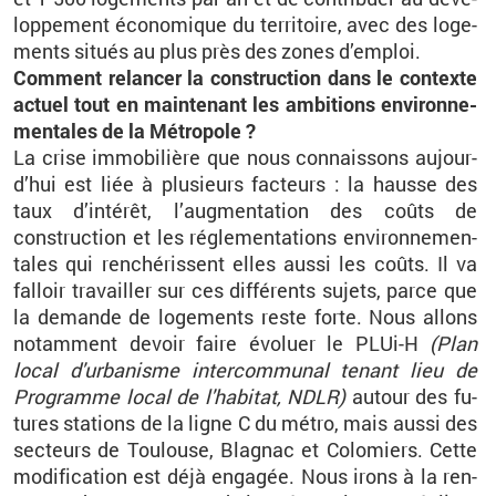
lop­pe­ment éco­no­mique du ter­ri­toire, avec des lo­ge­
ments si­tués au plus près des zones d’em­ploi.
Com­ment re­lan­cer la construc­tion dans le contexte
ac­tuel tout en main­te­nant les am­bi­tions en­vi­ron­ne­
men­tales de la Mé­tro­pole ?
La crise im­mo­bi­lière que nous connais­sons au­jour­
d’hui est liée à plu­sieurs fac­teurs : la hausse des
taux d’in­té­rêt, l’aug­men­ta­tion des coûts de
construc­tion et les ré­gle­men­ta­tions en­vi­ron­ne­men­
tales qui ren­ché­rissent elles aussi les coûts. Il va
fal­loir tra­vailler sur ces dif­fé­rents su­jets, parce que
la de­mande de lo­ge­ments reste forte. Nous al­lons
no­tam­ment de­voir faire évo­luer le PLUi-H
(Plan
local d'ur­ba­nisme in­ter­com­mu­nal te­nant lieu de
Pro­gramme local de l'ha­bi­tat, NDLR)
au­tour des fu­
tures sta­tions de la ligne C du métro, mais aussi des
sec­teurs de Tou­louse, Bla­gnac et Co­lo­miers. Cette
mo­di­fi­ca­tion est déjà en­ga­gée. Nous irons à la ren­