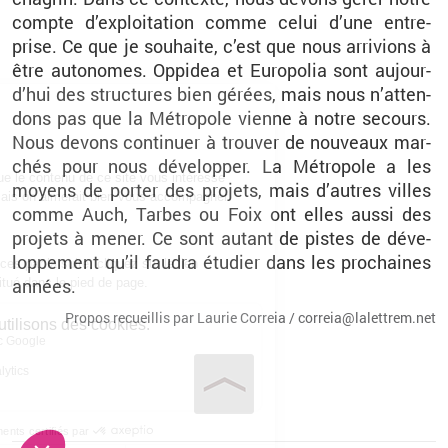
compte d’ex­ploi­ta­tion comme celui d’une en­tre­
prise. Ce que je sou­haite, c’est que nous ar­ri­vions à
être au­to­nomes. Op­pi­dea et Eu­ro­po­lia sont au­jour­
d’hui des struc­tures bien gé­rées, mais nous n’at­ten­
dons pas que la Mé­tro­pole vienne à notre se­cours.
Nous de­vons conti­nuer à trou­ver de nou­veaux mar­
chés pour nous dé­ve­lop­per. La Mé­tro­pole a les
moyens de por­ter des pro­jets, mais d’autres villes
comme Auch, Tarbes ou Foix ont elles aussi des
pro­jets à mener. Ce sont au­tant de pistes de dé­ve­
lop­pe­ment qu’il fau­dra étu­dier dans les pro­chaines
an­nées.
Pro­pos re­cueillis par Lau­rie Cor­reia / cor­reia@​la­let­trem.​net