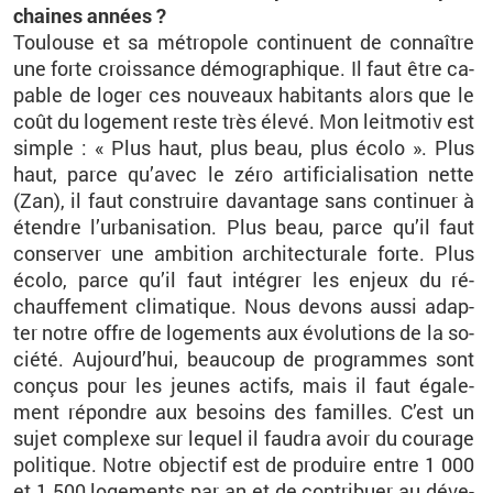
chaines an­nées ?
Tou­louse et sa mé­tro­pole conti­nuent de connaître
une forte crois­sance dé­mo­gra­phique. Il faut être ca­
pable de loger ces nou­veaux ha­bi­tants alors que le
coût du lo­ge­ment reste très élevé. Mon leit­mo­tiv est
simple : « Plus haut, plus beau, plus écolo ». Plus
haut, parce qu’avec le zéro ar­ti­fi­cia­li­sa­tion nette
(Zan), il faut construire da­van­tage sans conti­nuer à
étendre l’ur­ba­ni­sa­tion. Plus beau, parce qu’il faut
conser­ver une am­bi­tion ar­chi­tec­tu­rale forte. Plus
écolo, parce qu’il faut in­té­grer les en­jeux du ré­
chauf­fe­ment cli­ma­tique. Nous de­vons aussi adap­
ter notre offre de lo­ge­ments aux évo­lu­tions de la so­
ciété. Au­jour­d’hui, beau­coup de pro­grammes sont
conçus pour les jeunes ac­tifs, mais il faut éga­le­
ment ré­pondre aux be­soins des fa­milles. C’est un
sujet com­plexe sur le­quel il fau­dra avoir du cou­rage
po­li­tique. Notre ob­jec­tif est de pro­duire entre 1 000
et 1 500 lo­ge­ments par an et de contri­buer au dé­ve­