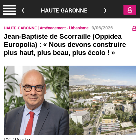
Aller au contenu principal
HAUTE-GARONNE
9/06/2026
HAUTE-GARONNE
Aménagement - Urbanisme
Jean-Baptiste de Scorraille (Oppidea
Europolia) : « Nous devons construire
plus haut, plus beau, plus écolo ! »
LYC / Op­pi­dea