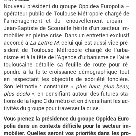
Nou­veau pré­sident du groupe Op­pi­dea Eu­ro­po­lia –
opé­ra­teur pu­blic de Tou­louse Mé­tro­pole chargé de
l’amé­na­ge­ment et du re­nou­vel­le­ment ur­bain –
Jean-Bap­tiste de Scor­raille hé­rite d’un sec­teur im­
mo­bi­lier en pleine crise. Dans un en­tre­tien ex­clu­sif
ac­cordé à
La Lettre M
, celui qui est aussi vice-pré­
sident de Tou­louse Mé­tro­pole chargé de l’ur­ba­
nisme et à la tête de l’Agence d’ur­ba­nisme de l’aire
tou­lou­saine dé­taille sa feuille de route pour ré­
pondre à la forte crois­sance dé­mo­gra­phique tout
en res­pec­tant les ob­jec­tifs de so­briété fon­cière.
Son leit­mo­tiv : construire «
plus haut, plus beau,
plus écolo
», en den­si­fiant au­tour des fu­tures sta­
tions de la ligne C du métro et en di­ver­si­fiant les ac­
ti­vi­tés du groupe pour tra­ver­ser la crise.
Vous pre­nez la pré­si­dence du groupe Op­pi­dea Eu­ro­
po­lia dans un contexte dif­fi­cile pour le sec­teur im­
mo­bi­lier. Quelles se­ront vos prio­ri­tés dans les pro­