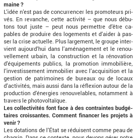
maine ?
L’idée n’est pas de concur­ren­cer les pro­mo­teurs pri­
vés. En re­vanche, cette ac­ti­vité – que nous dé­bu­
tons tout juste – peut nous per­mettre d’être ca­
pables de pro­duire des lo­ge­ments et d’ai­der à pas­
ser la crise ac­tuelle. Plus lar­ge­ment, le groupe in­ter­
vient au­jour­d’hui dans l’amé­na­ge­ment et le re­nou­
vel­le­ment ur­bain, la construc­tion et la ré­no­va­tion
d’équi­pe­ments pu­blics, la pro­mo­tion im­mo­bi­lière,
l’in­ves­tis­se­ment im­mo­bi­lier avec l’ac­qui­si­tion et la
ges­tion de pa­tri­moines de bu­reaux ou de lo­caux
d’ac­ti­vi­tés, mais aussi dans la ré­flexion au­tour de la
pro­duc­tion d’éner­gies re­nou­ve­lables, no­tam­ment à
tra­vers le pho­to­vol­taïque.
Les col­lec­ti­vi­tés font face à des contraintes bud­gé­
taires crois­santes. Com­ment fi­nan­cer les pro­jets à
venir ?
Les do­ta­tions de l’État se ré­duisent comme peau de
cha­grin. Dans ce contexte, nous de­vons gérer notre