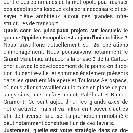
contre des com­munes de la mé­tro­pole pour réa­li­ser
ces adap­ta­tions lorsque cela sera né­ces­saire et es­
sayer d’être am­bi­tieux au­tour des grandes in­fra­
struc­tures de trans­port.
Quels sont les prin­ci­paux pro­jets sur les­quels le
groupe Op­pi­dea Eu­ro­po­lia est au­jour­d’hui mo­bi­lisé ?
Nous tra­vaillons ac­tuel­le­ment sur 25 opé­ra­tions
d’amé­na­ge­ment. Nous pour­sui­vons no­tam­ment le
Grand Ma­ta­biau, at­ta­quons la phase 3 de la Car­tou­
che­rie, avec le dé­ve­lop­pe­ment de la pointe en di­rec­
tion du centre-ville, et sommes éga­le­ment pré­sents
dans les quar­tiers Ma­le­père et Tou­louse Ae­ros­pace,
où nous al­lons tra­vailler sur la mise en place de par­
kings silos, ainsi qu’à Em­pa­lot, Pa­lé­fi­cat et Balma-
Gra­mont. Ce sont au­jour­d’hui les grands axes de
notre ac­ti­vité, mais il va fal­loir en trou­ver d’autres
afin de tra­ver­ser la crise. La pro­mo­tion im­mo­bi­lière
peut no­tam­ment consti­tuer l’un de ces le­viers.
Jus­te­ment, quelle est votre stra­té­gie dans ce do­