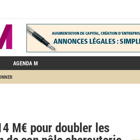
AGENDA M
BONNER
 14 M€ pour doubler les
n de son pôle charcuterie