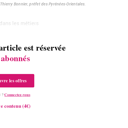
hierry Bon­nier, pré­fet des Py­ré­nées-Orien­tales.
 dans les mé­tiers
article est réservée
s
abonnés
vre les offres
Connectez-vous
é ?
e contenu (4€)