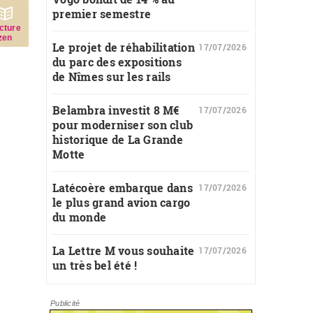
premier semestre
c­ture
zen
Le projet de réhabilitation
17/07/2026
du parc des expositions
de Nîmes sur les rails
Belambra investit 8 M€
17/07/2026
pour moderniser son club
historique de La Grande
Motte
Latécoère embarque dans
17/07/2026
le plus grand avion cargo
du monde
La Lettre M vous souhaite
17/07/2026
un très bel été !
Publicité