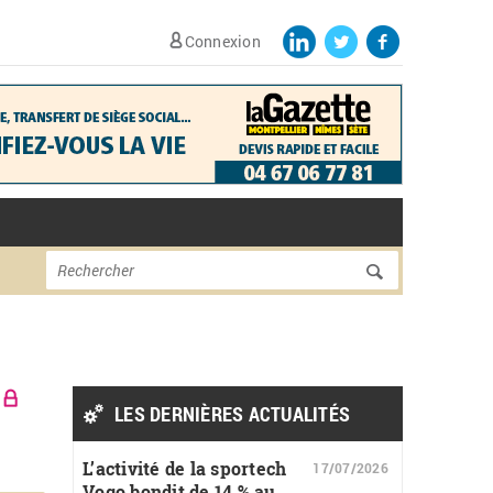
Connexion
Formulaire de
Rechercher
recherche
LES DERNIÈRES ACTUALITÉS
L’activité de la sportech
17/07/2026
Vogo bondit de 14 % au