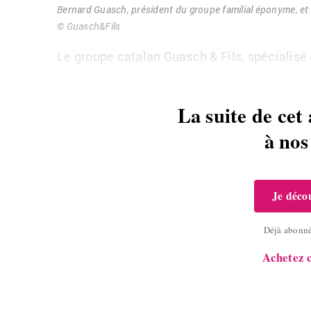
Ber­nard Guasch, pré­sident du groupe fa­mi­lial épo­nyme, et T
© Guasch&Fils
Le groupe ca­ta­lan Guasch & Fils, spé­cia­lisé
La suite de cet 
à no
Je décou
Déjà abonn
Achetez c