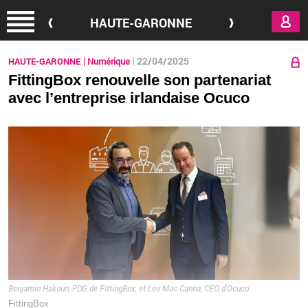
Aller au contenu principal
HAUTE-GARONNE
22/04/2025
HAUTE-GARONNE
Numérique
FittingBox renouvelle son partenariat
avec l’entreprise irlandaise Ocuco
Ben­ja­min Ha­koun, PDG de Fit­ting­Box, et Leo Mac Canna, CEO d'Ocuco
Fit­ting­Box