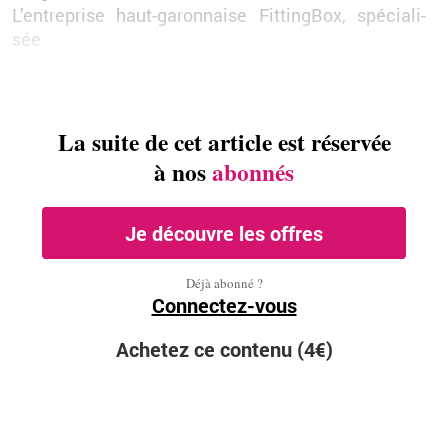
L’en­tre­prise haut-ga­ron­naise Fit­ting­Box, spé­cia­li­
sée
La suite de cet ar­ticle est ré­ser­vée
à nos
abon­nés
Je dé­couvre les offres
Déjà abonné ?
Connec­tez-vous
Ache­tez ce contenu (4€)