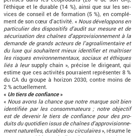
l’éthique et le du­rable (14
%), ainsi que sur les ser­
vices de conseil et de for­ma­tion (5
%), en com­plé­
ment de son cœur d’ac­ti­vité. «
Nous dé­ve­lop­pons en
par­ti­cu­lier des dis­po­si­tifs d’au­dit sur me­sure et de
sé­cu­ri­sa­tion des chaînes d’ap­pro­vi­sion­ne­ment à la
de­mande de grands ac­teurs de l’agroa­li­men­taire et
du luxe qui sou­haitent mieux iden­ti­fier et maî­tri­ser
les risques en­vi­ron­ne­men­taux, so­ciaux et éthiques
liés à leur
sup­ply chain
», pré­cise le di­ri­geant, qui
es­time que ces ac­ti­vi­tés pour­raient re­pré­sen­ter 8
%
du CA du groupe à ho­ri­zon 2030, contre moins de
2
% ac­tuel­le­ment.
«
Un tiers de confiance
»
«
Nous avons la chance que notre marque soit bien
iden­ti­fiée par les consom­ma­teurs
; notre ob­jec­tif
est de de­ve­nir le tiers de confiance pour des pro­
duits du quo­ti­dien issus de chaînes d’ap­pro­vi­sion­ne­
ment na­tu­relles, du­rables ou cir­cu­laires
», ré­sume le