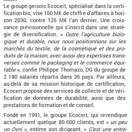
Le groupe ger­sois Eco­cert, spé­cia­lisé dans la cer­ti­
fi­ca­tion bio, vise 150
M€ de chiffre d’af­faires à ho­ri­
zon 2030, contre 125
M€ l’an der­nier. Une crois­
sance pré­vi­sion­nelle qui s’ins­crit dans une stra­té­
gie de di­ver­si­fi­ca­tion.
«
Outre l’agri­cul­ture bio­lo­
gique et du­rable, nous nous po­si­tion­nons sur les
mar­chés du tex­tile, de la cos­mé­tique et des pro­
duits de la mai­son, avec aussi des ex­per­tises trans­
verses comme le pa­cka­ging et le com­merce équi­
table
», confie Phi­lippe Tho­mazo, DG du groupe de
2
180
sa­la­riés ré­par­tis dans 36
pays. Par ailleurs,
au-delà de sa mis­sion his­to­rique de cer­ti­fi­ca­tion,
Eco­cert pro­pose des ser­vices de col­lecte et de vé­ri­
fi­ca­tion de don­nées de du­ra­bi­lité, ainsi que des
pres­ta­tions de for­ma­tion et de conseil.
Fondé en 1991, le groupe Eco­cert, qui re­ven­dique
ac­tuel­le­ment quelque 80
000
clients, est «
un peu
un Ovni
», es­time son di­ri­geant. «
C’est une en­tre­