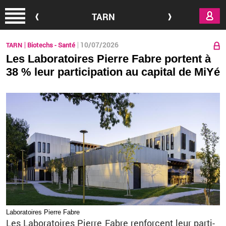
Aller au contenu principal
TARN
10/07/2026
TARN
Biotechs - Santé
Les Laboratoires Pierre Fabre portent à
38 % leur participation au capital de MiYé
La­bo­ra­toires Pierre Fabre
Les La­bo­ra­toires Pierre Fabre ren­forcent leur par­ti­