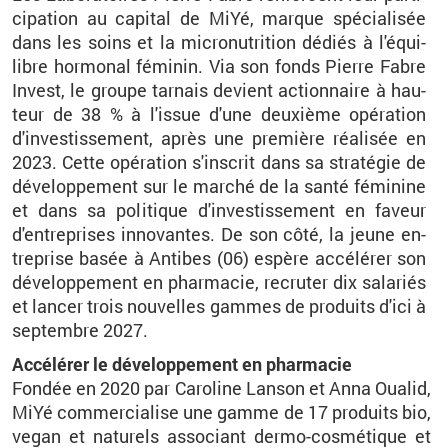
ci­pa­tion au ca­pi­tal de MiYé, marque spé­cia­li­sée
dans les soins et la mi­cro­nu­tri­tion dé­diés à l'équi­
libre hor­mo­nal fé­mi­nin. Via son fonds Pierre Fabre
In­vest, le groupe tar­nais de­vient ac­tion­naire à hau­
teur de 38
% à l'is­sue d'une deuxième opé­ra­tion
d'in­ves­tis­se­ment, après une pre­mière réa­li­sée en
2023. Cette opé­ra­tion s'ins­crit dans sa stra­té­gie de
dé­ve­lop­pe­ment sur le mar­ché de la santé fé­mi­nine
et dans sa po­li­tique d'in­ves­tis­se­ment en fa­veur
d'en­tre­prises in­no­vantes. De son côté, la jeune en­
tre­prise basée à An­tibes (06) es­père ac­cé­lé­rer son
dé­ve­lop­pe­ment en phar­ma­cie, re­cru­ter dix sa­la­riés
et lan­cer trois nou­velles gammes de pro­duits d'ici à
sep­tembre 2027.
Ac­cé­lé­rer le dé­ve­lop­pe­ment en phar­ma­cie
Fon­dée en 2020 par Ca­ro­line Lan­son et Anna Oua­lid,
MiYé com­mer­cia­lise une gamme de 17
pro­duits bio,
vegan et na­tu­rels as­so­ciant dermo-cos­mé­tique et