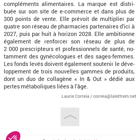
com­plé­ments ali­men­taires. La marque est dis­tri­
buée sur son site de e-com­merce et dans plus de
300
points de vente. Elle pré­voit de mul­ti­plier par
quatre son ré­seau de phar­ma­cies par­te­naires d'ici à
2027, puis par huit à ho­ri­zon 2028. Elle am­bi­tionne
éga­le­ment de ren­for­cer son ré­seau de plus de
2
000
pres­crip­teurs et pro­fes­sion­nels de santé, no­
tam­ment des gy­né­co­logues et des sages-femmes.
Les fonds levés doivent éga­le­ment sou­te­nir le dé­ve­
lop­pe­ment de trois nou­velles gammes de pro­duits,
dont un duo de col­la­gène «
In
&
Out
» dédié aux
pertes mé­ta­bo­liques liées à l'âge.
Lau­rie Cor­reia / cor­reia@​la­let­trem.​net