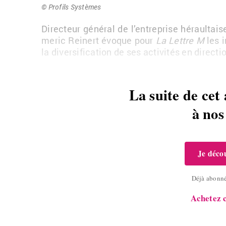
© Pro­fils Sys­tèmes
Di­rec­teur gé­né­ral de l’en­tre­prise hé­raul­ta
me­ric Rei­nert évoque pour
La Lettre M
les i
la di­ver­si­fi­ca­tion de ses ac­ti­vi­tés en di­rec­t
La suite de cet 
à no
Je décou
Déjà abonn
Achetez c