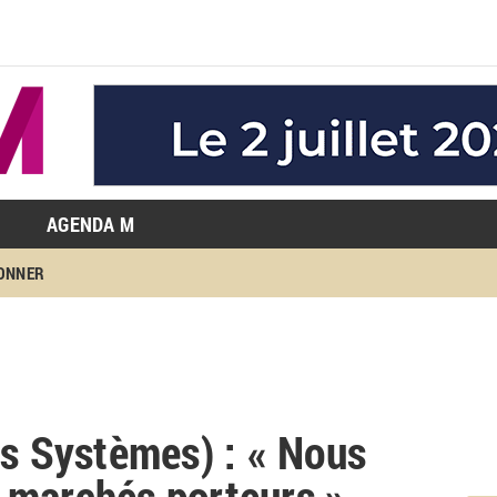
AGENDA M
BONNER
ls Systèmes) : « Nous
 marchés porteurs »