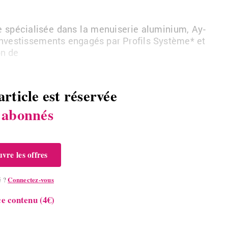
ise spé­cia­li­sée dans la me­nui­se­rie alu­mi­nium, Ay­
n­ves­tis­se­ments en­ga­gés par Pro­fils Sys­tème* et
ion de
article est réservée
s
abonnés
vre les offres
Connectez-vous
é ?
e contenu (4€)